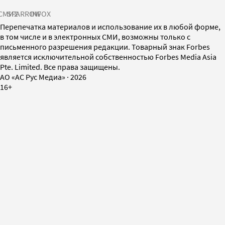
СМИ2
SPARROW
INFOX
Перепечатка материалов и использование их в любой форме,
в том числе и в электронных СМИ, возможны только с
письменного разрешения редакции. Товарный знак Forbes
является исключительной собственностью Forbes Media Asia
Pte. Limited. Все права защищены.
AO «АС Рус Медиа»
·
2026
16+