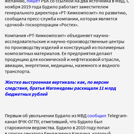
желанию,
пишет
РБК со ссылкой на два источника в МВД. С
ноября 2019 года Будило работает заместителем
генерального директора «РТ-Химкомпозит» по развитию,
сообщила пресс-служба компании, которая является
«дочкой» госкорпорации «Ростех».
Компания «РТ-Химкомпозит» объединяет научно-
исследовательские и научно-производственные центры
по производству изделий и конструкций из полимерных
композитных материалов. Ее предприятия делают
продукцию для космической и нефтегазовой отрасли,
авиации, энергетики, медицины, наземного и водного
транспорта.
Жестко выстроенная вертикаль: как, по версии
следствия, братья Магомедовы расхищали 11 млрд
бюджетных рублей
Первым об увольнении Будило из МВД
сообщил
Telegram-
канал ВЧК-ОГПУ, отметивший, что Будило был
старожилом ведомства. Будило в 2010 году попал
в список сенатора Бенджамина Кардина, который