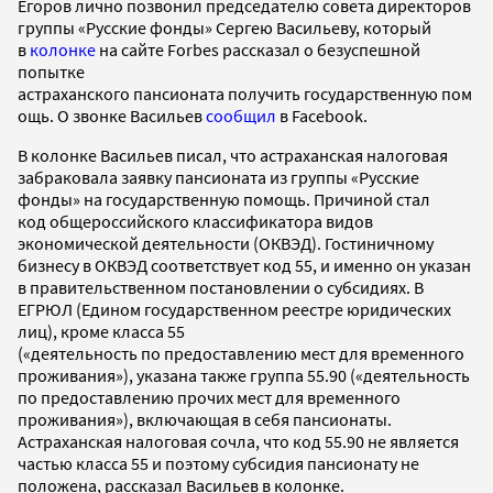
Егоров лично позвонил председателю совета директоров
группы «Русские фонды» Сергею Васильеву, который
в
колонке
на сайте Forbes рассказал о безуспешной
попытке
астраханского пансионата получить государственную пом
ощь. О звонке Васильев
сообщил
в Facebook.
В колонке Васильев писал, что астраханская налоговая
забраковала заявку пансионата из группы «Русские
фонды» на государственную помощь. Причиной стал
код общероссийского классификатора видов
экономической деятельности (ОКВЭД). Гостиничному
бизнесу в ОКВЭД соответствует код 55, и именно он указан
в правительственном постановлении о субсидиях. В
ЕГРЮЛ (Едином государственном реестре юридических
лиц), кроме класса 55
(«деятельность
по
предоставлению
мест
для
временного
проживания»), указана также группа 55.90 («деятельность
по предоставлению прочих мест для временного
проживания»), включающая в себя пансионаты.
Астраханская налоговая сочла, что код 55.90 не является
частью класса 55 и поэтому субсидия пансионату не
положена, рассказал Васильев в колонке.