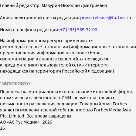
Главный редактор: Мазурин Николай Дмитриевич
Адрес электронной почты редакции:
press-release@forbes.ru
Номер телефона редакции:
+7 (495) 565-32-06
На информационном ресурсе применяются
рекомендательные технологии (информационные технологии
предоставления информации на основе сбора,
систематизации и анализа сведений, относящихся
к предпочтениям пользователей сети «Интернет»,
находящихся на территории Российской Федерации)
СМИ2
SPARROW
INFOX
Перепечатка материалов и использование их в любой форме,
в том числе и в электронных СМИ, возможны только с
письменного разрешения редакции. Товарный знак Forbes
является исключительной собственностью Forbes Media Asia
Pte. Limited. Все права защищены.
AO «АС Рус Медиа»
·
2026
16+