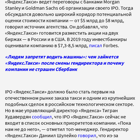
«Яндекс.Такси» ведет переговоры с банками Morgan
Stanley и Goldman Sachs об организации своего IPO. Тогда
обсуждался довольно широкий коридор потенциальной
оценки стоимости компании — от $5 млрд до $8 млрд,
говорил источник агентства. Он добавлял, что
«Яндекс.Такси» готовится разместить акции на двух
биржах — в России и в США. В 2019 году инвестбанкиры
оценивали компанию в $7,3-8,5 млрд,
писал
Forbes.
«Людям запретят водить машины»: чем займется
«Яндекс.Такси» после смены гендиректора и почему
компании не страшен Сбербанк
IPO «Яндекс.Такси» должно было стать первым на
отечественном рынке заказа такси и одним из крупнейших
подобных сделок в российском технологическом секторе.
Но в мае управляющий директор «Яндекса» Тигран
Худавердян
сообщил
, что IPO «Яндекс.Такси» сейчас не
входит в список основных приоритетов компании. «Пока
нам не до него», — отметил топ-менеджер. Гендиректор
«Яндекс.Такси» Даниил Шулейко
говорил
, что из-за