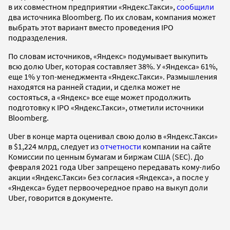
в их совместном предприятии «Яндекс.Такси»,
сообщили
два источника Bloomberg. По их словам, компания может
выбрать этот вариант вместо проведения IPO
подразделения.
По словам источников, «Яндекс» подумывает выкупить
всю долю Uber, которая составляет 38%. У «Яндекса» 61%,
еще 1% у топ-менеджмента «Яндекс.Такси». Размышления
находятся на ранней стадии, и сделка может не
состояться, а «Яндекс» все еще может продолжить
подготовку к IPO «Яндекс.Такси», отметили источники
Bloomberg.
Uber в конце марта оценивал свою долю в «Яндекс.Такси»
в $1,224 млрд, следует из
отчетности
компании на сайте
Комиссии по ценным бумагам и биржам США (SEC). До
февраля 2021 года Uber запрещено передавать кому-либо
акции «Яндекс.Такси» без согласия «Яндекса», а после у
«Яндекса» будет первоочередное право на выкуп доли
Uber, говорится в документе.