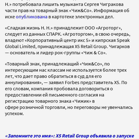
Н.» потребовала лишить музыканта Сергея Чигракова
части прав на товарный знак «Чиж&Co». Информация об
иске
опубликована
в картотеке электронных дел.
«Сладкая жизнь Н. Н.» принадлежит ООО «Агроторг»,
следует из данных СПАРК. «Агроторгом», в свою очередь,
владеют «Корпоративный центр икс 5» и кипрская Speak
Global Limited, принадлежащая X5 Retail Group. Чигарков
— основатель и лидер рок-группы «Чиж & Co».
«Товарный знак, принадлежащий «Чиж&Co», по
интересующим нас классам не используется более трех
лет, что дает право обратиться в суд для его
аннулирования», — заявил Forbes представитель X5. По
его словам, компания пробовала договориться о
предоставлении ей письменного согласия на
регистрацию товарного знака «Чижик» в
сфере розничной торговли, но переговоры не увенчались
успехом.
«Запомните это имя»: X5 Retail Group объявила о запуске