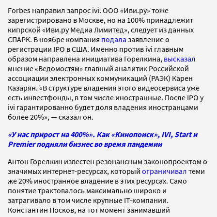
Forbes направил запрос ivi. ООО «Иви.ру» тоже
зарегистрировано в Москве, но на 100% принадлежит
кипрской «Иви.ру Медиа Лимитед», следует из данных
СПАРК. В ноябре компания
подала
заявление о
регистрации IPO в США. Именно против ivi главным
образом направлена инициатива Горелкина,
высказал
мнение «Ведомостям» главный аналитик Российской
ассоциации электронных коммуникаций (РАЭК) Карен
Казарян. «В структуре владения этого видеосервиса уже
есть инвестфонды, в том числе иностранные. После IPO у
ivi гарантированно будет доля владения иностранцами
более 20%», — сказал он.
«У нас прирост на 400%». Как «Кинопоиск», IVI, Start и
Premier подняли бизнес во время пандемии
Антон Горелкин известен резонансным законопроектом о
значимых интернет-ресурсах, который
ограничивал
теми
же 20% иностранное владение в этих ресурсах. Само
понятие трактовалось максимально широко и
затрагивало в том числе крупные IT-компании.
Константин Носков, на тот момент занимавший