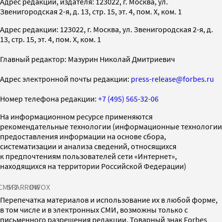
Адрес редакции, издателя: 123022, г. Москва, ул.
Звенигородская 2-я, д. 13, стр. 15, эт. 4, пом. X, ком. 1
Адрес редакции: 123022, г. Москва, ул. Звенигородская 2-я, д.
13, стр. 15, эт. 4, пом. X, ком. 1
Главный редактор: Мазурин Николай Дмитриевич
Адрес электронной почты редакции:
press-release@forbes.ru
Номер телефона редакции:
+7 (495) 565-32-06
На информационном ресурсе применяются
рекомендательные технологии (информационные технологии
предоставления информации на основе сбора,
систематизации и анализа сведений, относящихся
к предпочтениям пользователей сети «Интернет»,
находящихся на территории Российской Федерации)
СМИ2
SPARROW
INFOX
Перепечатка материалов и использование их в любой форме,
в том числе и в электронных СМИ, возможны только с
письменного разрешения редакции. Товарный знак Forbes