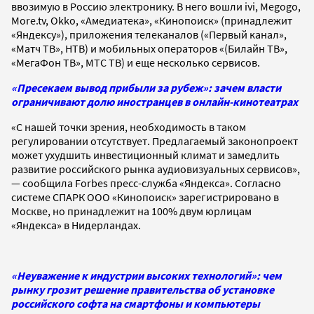
ввозимую в Россию электронику. В него вошли ivi, Megogo,
More.tv, Okko, «Амедиатека», «Кинопоиск» (принадлежит
«Яндексу»), приложения телеканалов («Первый канал»,
«Матч ТВ», НТВ) и мобильных операторов «(Билайн ТВ»,
«МегаФон ТВ», МТС ТВ) и еще несколько сервисов.
«Пресекаем вывод прибыли за рубеж»: зачем власти
ограничивают долю иностранцев в онлайн-кинотеатрах
«С нашей точки зрения, необходимость в таком
регулировании отсутствует. Предлагаемый законопроект
может ухудшить инвестиционный климат и замедлить
развитие российского рынка аудиовизуальных сервисов»,
— сообщила Forbes пресс-служба «Яндекса». Согласно
системе СПАРК ООО «Кинопоиск» зарегистрировано в
Москве, но принадлежит на 100% двум юрлицам
«Яндекса» в Нидерландах.
«Неуважение к индустрии высоких технологий»: чем
рынку грозит решение правительства об установке
российского софта на смартфоны и компьютеры