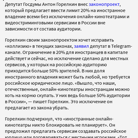
Депутат Госдумы Антон Горелкин внес
законопроект
,
который предлагает ввести лимит 20% на иностранное
владение всеми без исключения онлайн-кинотеатрами и
видеостриминговыми сервисами в России вне
зависимости от состава аудитории.
Горелкин своим законопроектом хочет исправить
«коллизию» в текущих законах,
заявил
депутат в Telegram-
канале. Ограничение в 20% для иностранцев в капитале
действует и сейчас, но исключение сделано для местных
сервисов, у которых на российскую аудиторию
приходится больше 50% зрителей. В них доля
иностранного владения может быть любой, но требуется
российское юридическое лицо. «Вышло, что наши,
отечественные, онлайн-кинотеатры иностранцам можно
хоть на корню скупать. У них ведь больше 50% аудитории
в России», — пишет Горелкин. Это исключение он
предлагает из закона убрать.
Горелкин подчеркнул, что «иностранные онлайн-
кинотеатры никто блокировать не планирует». Он
предложил предлагать сервисам создавать российское
юрлицо или договариваться с местными игроками. «Тот