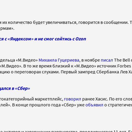
ем их количество будет увеличиваться, говорится в сообщении.
рмам».
я с «Яндексом» и не смог сойтись с Ozon
адельца «М.Видео»
Михаила Гуцериева
, в ноябре
писал
The Bell
 «М.Видео». В то же время близкий к «М.Видео» источник Forbe
ию о переговорах слухами. Первый зампред Сбербанка Лев Хаси
ался в «Сбер»
огокатегорийный маркетплейс,
говорил
ранее Хасис. По его сло
ей». В конце прошлого года «Сбер» уже
объявил
о стратегиче
е активов и завершении партнерства, продлившегося 11 лет. 