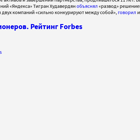
аний «Яндекса» Тигран Худавердян
объяснял
«развод» решением
мы двух компаний «сильно конкурируют между собой»,
говорил
и
онеров. Рейтинг Forbes
s