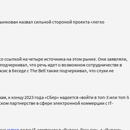
 Тынкован назвал сильной стороной проекта «легко
 со ссылкой на четыре источника на этом рынке. Они заявляли,
s подчеркивал, что речь идет о возможном сотрудничестве в
с в беседе с The Bell также подчеркивал, что слухи не
вам, к концу 2023 года «Сбер» надеется «войти в топ-3 или топ-5
ском партнерстве в сфере электронной коммерции с IT-
Банк
купил
долю IT-компании в «Яндекс.Деньгах», а «Яндекс»