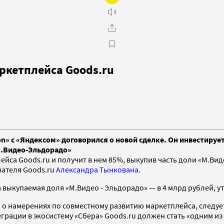
ркетплейса Goods.ru
» с «Яндексом» договорился о новой сделке. Он инвестирует
М.Видео-Эльдорадо»
ейса Goods.ru и получит в нем 85%, выкупив часть доли «М.Ви
вателя Goods.ru
Александра Тынкована
.
а выкупаемая доля «М.Видео - Эльдорадо» — в 4 млрд рублей, у
е о намерениях по совместному развитию маркетплейса, след
еграции в экосистему «Сбера» Goods.ru должен стать «одним и