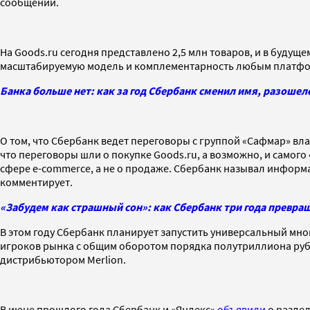
сообщении.
На Goods.ru сегодня представлено 2,5 млн товаров, и в будущ
масштабируемую модель и комплементарность любым платфо
Банка больше нет: как за год Сбербанк сменил имя, разошелс
О том, что Сбербанк ведет переговоры с группой «Сафмар» вл
что переговоры шли о покупке Goods.ru, а возможно, и самого
сфере e-commerce, а не о продаже. Сбербанк называл информац
комментирует.
«Забудем как страшный сон»: как Сбербанк три года превращ
В этом году Сбербанк планирует запустить универсальный мн
игроков рынка с общим оборотом порядка полутриллиона рубл
дистрибьютором Merlion.
В июне прошлого года Сбербанк и «Яндекс»
объявили
о раздел