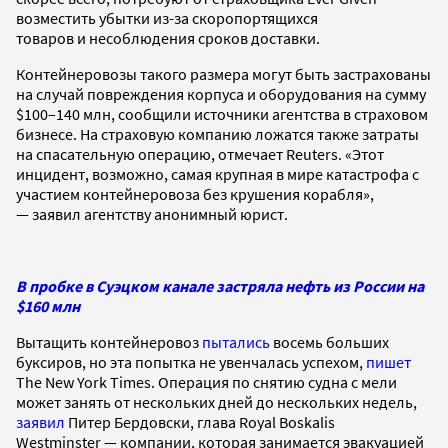
возместить убытки из-за скоропортящихся
товаров и несоблюдения сроков доставки.
Контейнеровозы такого размера могут быть застрахованы
на случай повреждения корпуса и оборудования на сумму
$100–140 млн, сообщили источники агентства в страховом
бизнесе. На страховую компанию ложатся также затраты
на
спасательную операцию, отмечает Reuters. «Этот
инцидент, возможно, самая крупная в мире катастрофа с
участием контейнеровоза без крушения корабля»,
— заявил агентству анонимный юрист
.
В пробке в Суэцком канале застряла нефть из России на
$160 млн
Вытащить контейнеровоз
пытались
восемь больших
буксиров, но эта попытка не увенчалась успехом,
пишет
The New York Times. Операция по снятию судна с мели
может занять от нескольких дней до нескольких недель,
заявил
Питер Бердовски, глава Royal Boskalis
Westminster — компании, которая занимается эвакуацией