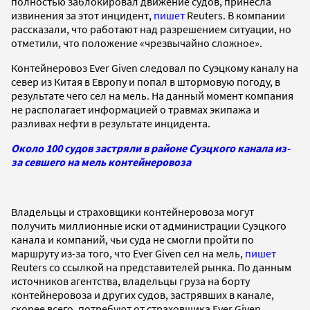
полностью заблокировал движение судов, принесла
извинения за этот инцидент,
пишет
Reuters. В компании
рассказали, что работают над разрешением ситуации, но
отметили, что положение «чрезвычайно сложное».
Контейнеровоз Ever Given следовал по Суэцкому каналу на
север из Китая в Европу и попал в штормовую погоду, в
результате чего сел на мель. На данный момент компания
не располагает информацией о травмах экипажа и
разливах нефти в результате инцидента.
Около 100 судов застряли в районе Суэцкого канала из-
за севшего на мель контейнеровоза
Владельцы и страховщики контейнеровоза могут
получить миллионные иски от администрации Суэцкого
канала и компаний, чьи суда не смогли пройти по
маршруту из-за того, что Ever Given сел на мель,
пишет
Reuters со ссылкой на представителей рынка. По данным
источников агентства,
владельцы груза на борту
контейнеровоза и других судов, застрявших в канале,
скорее всего, потребуют от страховщика
Ever Given