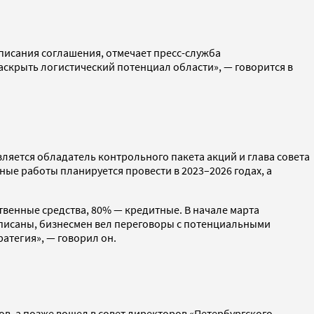
дписания соглашения, отмечает пресс-служба
аскрыть логистический потенциал области», — говорится в
яется обладатель контрольного пакета акций и глава совета
ые работы планируется провести в 2023–2026 годах, а
ственные средства, 80% — кредитные. В начале марта
дписаны, бизнесмен вел переговоры с потенциальными
ратегия», — говорил он.
ов, а позже вошел в совет директоров «Петербургского