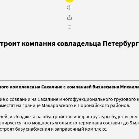
остроит компания совладельца Петербур
вого комплекса на Сахалине с компанией бизнесмена Михаила
е о создании на Сахалине многофункционального грузового к
азместят на границе Макаровского и Поронайского районов.
лей, из бюджета на обустройство инфраструктуры будет выдел
нируется, что мощность угольного терминала составит до 5 млн
построят базу снабжения и заправочный комплекс.