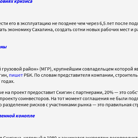
ловиях кризиса
сти его в эксплуатацию не позднее чем через 6,5 лет после по
ь экономику Сахалина, создать сотни новых рабочих мест и р
ены
рузовой район» (МГР), крупнейшим совладельцем которой явл
гин,
пишет
РБК. По словам представителя компании, строительн
 годах.
ые на проект предоставит Скигин с партнерами, 20% — это соб
 проекту соинвесторов. На тот момент соглашения не были по
о разделение рисков с участниками рынка — это правильная ст
ленной конопле
 Скигина, который в 1980-х занимался экспортом лесопродукт