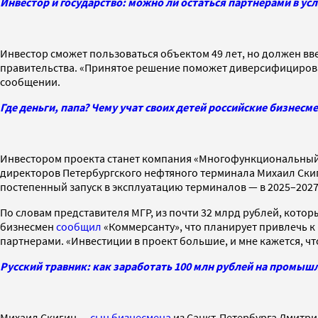
Инвестор и государство: можно ли остаться партнерами в ус
Инвестор сможет пользоваться объектом 49 лет, но должен вве
правительства. «Принятое решение поможет диверсифицироват
сообщении.
Где деньги, папа? Чему учат своих детей российские бизнесм
Инвестором проекта станет компания «Многофункциональный г
директоров Петербургского нефтяного терминала Михаил Ски
постепенный запуск в эксплуатацию терминалов — в 2025–2027
По словам представителя МГР, из почти 32 млрд рублей, котор
бизнесмен
сообщил
«Коммерсанту», что планирует привлечь к
партнерами. «Инвестиции в проект большие, и мне кажется, чт
Русский травник: как заработать 100 млн рублей на промыш
Михаил Скигин —
сын бизнесмена
из Санкт-Петербурга Дмитрия