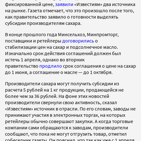
фиксированной цене,
заявили
«Известиям» два источника
на рынке. Газета отмечает, что это произошло после того,
как правительство заявило о готовности выделять
субсидии производителям сахара.
В конце прошлого года Минсельхоз, Минпромторг,
поставщики и ретейлеры
договорились
о
стабилизации цен на сахар и подсолнечное масло.
Изначально срок действия соглашений должен был
истечь 1 апреля, однако во вторник
правительство
продлило
срок соглашения о цене на сахар
до 1 июня, а соглашение о масле — до 1 октября.
Производители сахара могут получить субсидии из
расчета 5 рублей на 1 кг продукции, продающейся не
более чем за 36 рублей. На фоне этих новостей
производители свернули свою активность, сказал
«Известиям» источник в отрасли. По его словам, заводы не
принимают участия в электронных торгах, на которых
ретейлеры обычно совершают закупки. А когда торговые
компании сами обращаются к заводам, производители
сообщают, что пока не могут отгрузить товар, отметил
собеседник газеты. Он пояснил, что так как уже с 1 апреля