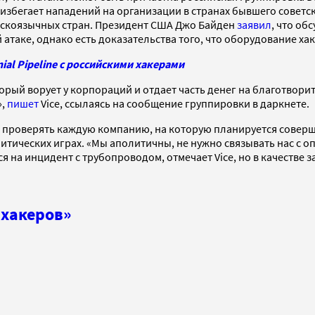
избегает нападений на организации в странах бывшего советск
русскоязычных стран. Президент США Джо Байден
заявил
, что об
 атаке, однако есть доказательства того, что оборудование ха
al Pipeline с российскими хакерами
орый ворует у корпораций и отдает часть денег на благотвори
»,
пишет
Vice, ссылаясь на сообщение группировки в даркнете.
т проверять каждую компанию, на которую планируется соверш
политических играх. «Мы аполитичны, не нужно связывать нас с
я на инцидент с трубопроводом, отмечает Vice, но в качестве 
 хакеров»