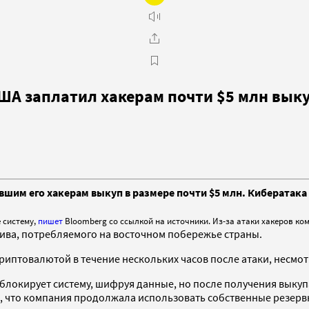
ША заплатил хакерам почти $5 млн вык
им его хакерам выкуп в размере почти $5 млн. Кибератака 
е систему
,
пишет
Bloomberg со ссылкой на источники. Из-за атаки хакеров к
лива, потребляемого на восточном побережье страны.
иптовалютой в течение нескольких часов после атаки, несмотр
 блокирует систему, шифруя данные, но после получения выку
о, что компания продолжала использовать собственные резер