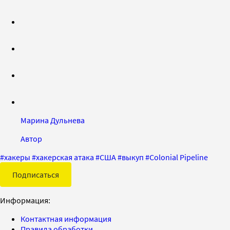
Марина Дульнева
Автор
#
хакеры
#
хакерская атака
#
США
#
выкуп
#
Colonial Pipeline
Подписаться
Информация:
Контактная информация
Правила обработки