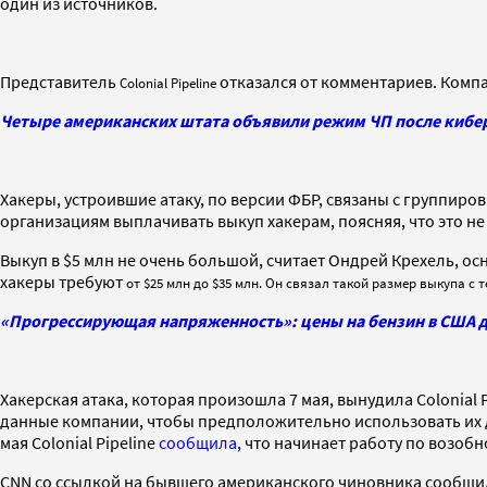
один из источников.
Представитель
отказался от комментариев. Компа
Colonial Pipeline
Четыре американских штата объявили режим ЧП после киберат
Хакеры, устроившие атаку, по версии ФБР, связаны с группир
организациям выплачивать выкуп хакерам, поясняя, что это не
Выкуп в $5 млн не очень большой, считает Ондрей Крехель, о
хакеры требуют
от $25 млн до $35 млн. Он связал такой размер выкупа с 
«Прогрессирующая напряженность»: цены на бензин в США д
Хакерская атака, которая произошла 7 мая, вынудила Colonial
данные компании, чтобы предположительно использовать их дл
мая Colonial Pipeline
сообщила
, что начинает работу по возо
CNN со ссылкой на бывшего американского чиновника сообщил, 