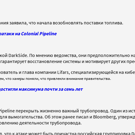
ния заявила, что начала возобновлять поставки топлива.
аки на Colonial Pipeline
овкой DarkSide. По мнению ведомства, они предположительно н
 гарантирует восстановление системы и мотивирует других пре
снователь и глава компании Lifars, специализирующейся на ки
тем, что хакеры поняли, что привлекли внимание правительства.
остигли максимума почти за семь лет
 Pipeline перекрыть жизненно важный трубопровод. Один из ист
я вымогательства. Об этом ранее писал и Bloomberg, утвержда
бновлению деятельности трубопровода.
что к атаке может быть причастна российская группировка Dar