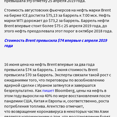
превышала эту отметку 25 апреля 2019 года.
Стоимость августовских фьючерсов на нефть марки Brent
на бирже ICE достигла $75,13 за баррель к 7:00 мск. Нефть
марки WTI дорожает до $73,2 за баррель. Баррель нефти
Brent впервые стоит более $75 с 25 апреля 2019 года, до
этого нефть преодолевала этот порог в октябре 2018 года.
Стоимость Brent превысила $74 впервые с апреля 2019
года
16 июня цена на нефть Brent впервые за два года
превысила $74 за баррель. 1 июня стоимость Brent
превысила $70 за баррель. Эксперты связали такой рост с
ожиданиями того, что переговоры по возобновлению
ядерной сделки с Ираном затянутся и завершатся
безрезультатно. Как
пишет
Bloomberg, цены на нефть в
этом году выросли на 40% по мере восстановления после
пандемии США, Китая и Европы и, соответственно, роста
потребления топлива. Агентство отмечает,
что возвращение коронавируса в некоторых частях Азии
является напоминанием о том, что восстановление будет