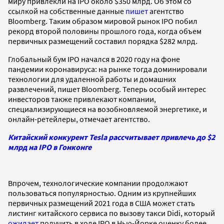
миру привлекли на IPO около $350 млрд. Об этом со
ссылкой на собственные данные
пишет
агентство
Bloomberg. Таким образом мировой рынок IPO побил
рекорд второй половины прошлого года, когда объем
первичных размещений составил порядка $282 млрд.
Глобальный бум IPO начался в 2020 году на фоне
пандемии коронавируса: на рынке тогда доминировали
технологии для удаленной работы и домашних
развлечений, пишет Bloomberg. Теперь особый интерес
инвесторов также привлекают компании,
специализирующиеся на возобновляемой энергетике, и
онлайн-ретейлеры, отмечает агентство.
Китайский конкурент Tesla рассчитывает привлечь до $2
млрд на IPO в Гонконге
Впрочем, технологические компании продолжают
пользоваться популярностью. Одним из крупнейших
первичных размещений 2021 года в США может стать
листинг китайского сервиса по вызову такси Didi, который
ожидает
получить в ходе IPO в Нью-Йорке оценку более