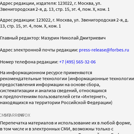
Адрес редакции, издателя: 123022, г. Москва, ул.
Звенигородская 2-я, д. 13, стр. 15, эт. 4, пом. X, ком. 1
Адрес редакции: 123022, г. Москва, ул. Звенигородская 2-я, д.
13, стр. 15, эт. 4, пом. X, ком. 1
Главный редактор: Мазурин Николай Дмитриевич
Адрес электронной почты редакции:
press-release@forbes.ru
Номер телефона редакции:
+7 (495) 565-32-06
На информационном ресурсе применяются
рекомендательные технологии (информационные технологии
предоставления информации на основе сбора,
систематизации и анализа сведений, относящихся
к предпочтениям пользователей сети «Интернет»,
находящихся на территории Российской Федерации)
СМИ2
SPARROW
INFOX
Перепечатка материалов и использование их в любой форме,
в том числе и в электронных СМИ, возможны только с