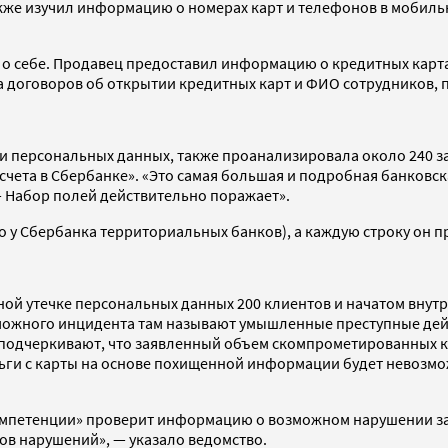
также изучил информацию о номерах карт и телефонов в мобил
 о себе. Продавец предоставил информацию о кредитных карта
а договоров об открытии кредитных карт и ФИО сотрудников, 
и персональных данных, также проанализировала около 240 за
ета в Сбербанке». «Это самая большая и подробная банковска
— Набор полей действительно поражает».
о у Сбербанка территориальных банков), а каждую строку он пр
ой утечке персональных данных 200 клиентов и начатом внутр
ожного инцидента там называют умышленные преступные дейст
е подчеркивают, что заявленный объем скомпрометированных к
еньги с карты на основе похищенной информации будет невозмож
компетенции» проверит информацию о возможном нарушении з
ов нарушений», — указало ведомство.