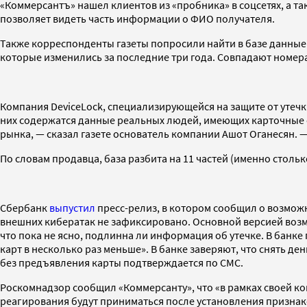
«Коммерсантъ» нашел клиентов из «пробника» в соцсетях, а 
позволяет видеть часть информации о ФИО получателя.
Также корреспонденты газеты попросили найти в базе данные
которые изменились за последние три года. Совпадают номер
Компания DeviceLock, специализирующейся на защите от утечк
них содержатся данные реальных людей, имеющих карточные сч
рынка, — сказал газете основатель компании Ашот Оганесян. 
По словам продавца, база разбита на 11 частей (именно стольк
Сбербанк
выпустил
пресс-релиз, в котором сообщил о возможн
внешних кибератак не зафиксировано. Основной версией возм
что пока не ясно, подлинна ли информация об утечке. В банк
карт в несколько раз меньше». В банке заверяют, что снять д
без предъявления карты подтверждается по СМС.
Роскомнадзор сообщил «Коммерсанту», что «в рамках своей 
реагирования будут приниматься после установления признак