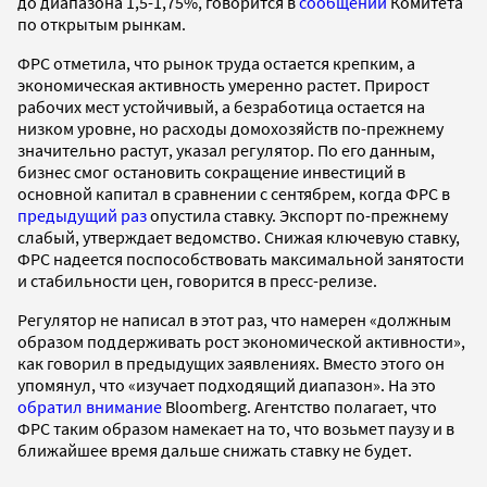
до диапазона 1,5-1,75%, говорится в
сообщении
Комитета
по открытым рынкам.
ФРС отметила, что рынок труда остается крепким, а
экономическая активность умеренно растет. Прирост
рабочих мест устойчивый, а безработица остается на
низком уровне, но расходы домохозяйств по-прежнему
значительно растут, указал регулятор. По его данным,
бизнес смог остановить сокращение инвестиций в
основной капитал в сравнении с сентябрем, когда ФРС в
предыдущий раз
опустила ставку. Экспорт по-прежнему
слабый, утверждает ведомство. Снижая ключевую ставку,
ФРС надеется поспособствовать максимальной занятости
и стабильности цен, говорится в пресс-релизе.
Регулятор не написал в этот раз, что намерен «должным
образом поддерживать рост экономической активности»,
как говорил в предыдущих заявлениях. Вместо этого он
упомянул, что «изучает подходящий диапазон». На это
обратил внимание
Bloomberg. Агентство полагает, что
ФРС таким образом намекает на то, что возьмет паузу и в
ближайшее время дальше снижать ставку не будет.