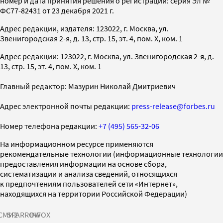
номер и дата принятия решения о регистрации: серия Эл №
ФС77-82431 от 23 декабря 2021 г.
Адрес редакции, издателя: 123022, г. Москва, ул.
Звенигородская 2-я, д. 13, стр. 15, эт. 4, пом. X, ком. 1
Адрес редакции: 123022, г. Москва, ул. Звенигородская 2-я, д.
13, стр. 15, эт. 4, пом. X, ком. 1
Главный редактор: Мазурин Николай Дмитриевич
Адрес электронной почты редакции:
press-release@forbes.ru
Номер телефона редакции:
+7 (495) 565-32-06
На информационном ресурсе применяются
рекомендательные технологии (информационные технологии
предоставления информации на основе сбора,
систематизации и анализа сведений, относящихся
к предпочтениям пользователей сети «Интернет»,
находящихся на территории Российской Федерации)
СМИ2
SPARROW
INFOX