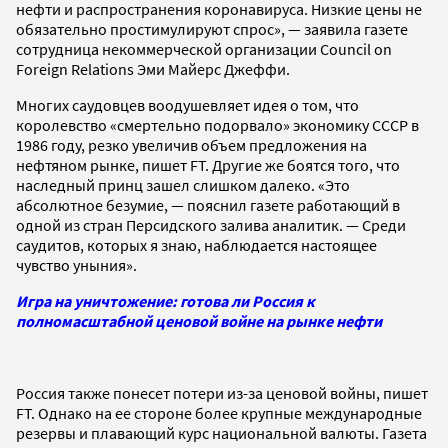
нефти и распространения коронавируса. Низкие цены не
обязательно простимулируют спрос», — заявила газете
сотрудница некоммерческой организации Council on
Foreign Relations Эми Майерс Джеффи.
Многих саудовцев воодушевляет идея о том, что
королевство «смертельно подорвало» экономику СССР в
1986 году, резко увеличив объем предложения на
нефтяном рынке, пишет FT. Другие же боятся того, что
наследный принц зашел слишком далеко. «Это
абсолютное безумие, — пояснил газете работающий в
одной из стран Персидского залива аналитик. — Среди
саудитов, которых я знаю, наблюдается настоящее
чувство уныния».
Игра на уничтожение: готова ли Россия к
полномасштабной ценовой войне на рынке нефти
Россия также понесет потери из-за ценовой войны, пишет
FT. Однако на ее стороне более крупные международные
резервы и плавающий курс национальной валюты. Газета