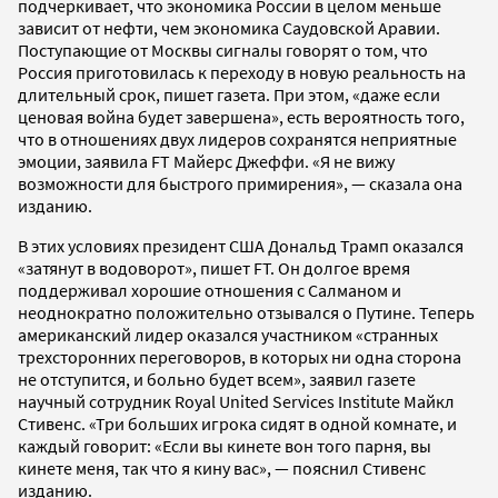
подчеркивает, что экономика России в целом меньше
зависит от нефти, чем экономика Саудовской Аравии.
Поступающие от Москвы сигналы говорят о том, что
Россия приготовилась к переходу в новую реальность на
длительный срок, пишет газета. При этом, «даже если
ценовая война будет завершена», есть вероятность того,
что в отношениях двух лидеров сохранятся неприятные
эмоции, заявила FT Майерс Джеффи. «Я не вижу
возможности для быстрого примирения», — сказала она
изданию.
В этих условиях президент США Дональд Трамп оказался
«затянут в водоворот», пишет FT. Он долгое время
поддерживал хорошие отношения с Салманом и
неоднократно положительно отзывался о Путине. Теперь
американский лидер оказался участником «странных
трехсторонних переговоров, в которых ни одна сторона
не отступится, и больно будет всем», заявил газете
научный сотрудник Royal United Services Institute Майкл
Стивенс. «Три больших игрока сидят в одной комнате, и
каждый говорит: «Если вы кинете вон того парня, вы
кинете меня, так что я кину вас», — пояснил Стивенс
изданию.