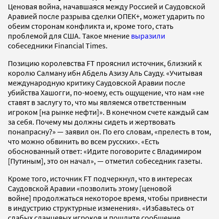
Ценовая война, начавшаяся между Россией и Саудовской
Аравией после разрыва сделки ОПЕК+, может ударить по
обеим сторонам конфликта и, кроме того, стать
проблемой для США. Такое мнение
выразили
собеседники Financial Times.
Позицию королевства FT прояснил источник, близкий к
королю Салману ибн Абдель Азизу Аль Сауду. «Учитывая
международную критику Саудовской Аравии после
убийства Хашогги, по-моему, есть ощущение, что нам «не
ставят в заслугу то, что мы являемся ответственным
игроком [на рынке нефти]». В конечном счете каждый сам
за себя. Почему мы должны сидеть и жертвовать
понапрасну?» — заявил он. По его словам, «прелесть в том,
что можно обвинить во всем русских». «Есть
обоснованный ответ: «Идите поговорите с Владимиром
[Путиным], это он начал», — отметил собеседник газеты.
Кроме того, источник FT подчеркнул, что в интересах
Саудовской Аравии «позволить этому [ценовой
войне] продолжаться некоторое время, чтобы привнести
в индустрию структурные изменения». «Избавьтесь от
слабых сланцевых игроков и пошлите сообщение