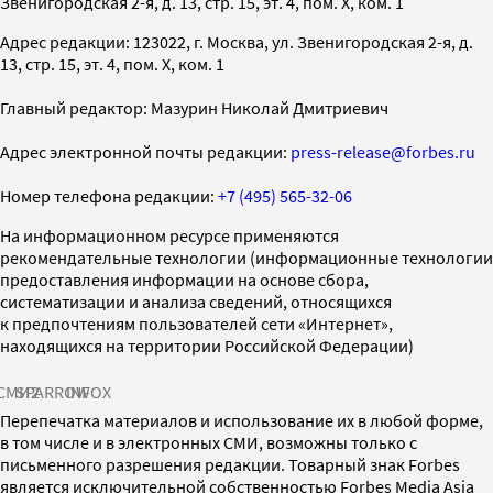
Звенигородская 2-я, д. 13, стр. 15, эт. 4, пом. X, ком. 1
Адрес редакции: 123022, г. Москва, ул. Звенигородская 2-я, д.
13, стр. 15, эт. 4, пом. X, ком. 1
Главный редактор: Мазурин Николай Дмитриевич
Адрес электронной почты редакции:
press-release@forbes.ru
Номер телефона редакции:
+7 (495) 565-32-06
На информационном ресурсе применяются
рекомендательные технологии (информационные технологии
предоставления информации на основе сбора,
систематизации и анализа сведений, относящихся
к предпочтениям пользователей сети «Интернет»,
находящихся на территории Российской Федерации)
СМИ2
SPARROW
INFOX
Перепечатка материалов и использование их в любой форме,
в том числе и в электронных СМИ, возможны только с
письменного разрешения редакции. Товарный знак Forbes
является исключительной собственностью Forbes Media Asia