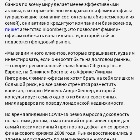
банков по всему миру делает менее эффективными
активы, в которые обычно вкладываются фэмили-офисы
(управляющие компании состоятельных бизнесменов и их
семей), они активно кредитуют компании и бизнесменов,
пишет
агентство Bloomberg. Это позволяет фэмили-
офисам избежать волатильности, которой сейчас
подвержен фондовый рынок.
«Мы видим много клиентов, которые спрашивают, куда им
инвестировать, если они хотят быть на долговом рынке»,
— говорит региональный глава банка Citigroup Inc. в
Европе, на Ближнем Востоке и в Африке Луиджи
Пигорини. Фэмили-офисы не хотят брать на себя слишком
большой риск, но все равно стремятся разместить
капитал, говорит Мишель Андре Хеллер, который
консультирует семью одного из ближневосточных
миллиардеров по поводу лондонской недвижимости.
Во время эпидемии COVID-19 резко выросла доходность
по частным долгам, а мартовский опрос инвесторов дал
самый пессимистичный прогноз по дефолтам со времен
финансового кризиса 2008 года. Рынки восстановились в
апреле, и доходность по американским мусорным