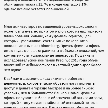
облигациям упала с 11,7% в конце марта до 8,1%,
однако все еще остается повышенной.
Многих инвесторов повышенный уровень доходности
может отпугнуть, но при этом мало у кого из них горизонт
планирования больше, чем у фэмили-офисов, цель
которых - увеличивать состояния из поколение в
поколение, отмечает Bloomberg. Причем фэмили-офисы
имеют куда меньше ограничены в объектах вложений, чем
крупные институциональные инвесторы. По данным
исследовательской компании Preqin, с 2015 года объем
вложений семейных офисов в частный долг вырос более
чем вдвое.
К займам в фэмили-офисах активно прибегают
девелоперы, которые таким образом могут получить
доступ к деньгам гораздо быстрее и на более гибких
условиях, чем в большинстве банков. Взамен фэмили-
офисы получают на баланс обеспеченный активами заем,
который к тому же дает стабильный денежный поток в
виде выплаты процентов. Как и в случае с обычными