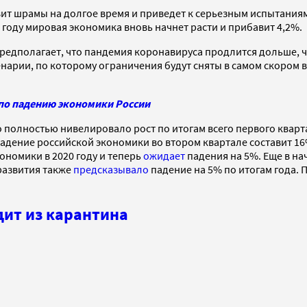
авит шрамы на долгое время и приведет к серьезным испытания
 году мировая экономика вновь начнет расти и прибавит 4,2%.
едполагает, что пандемия коронавируса продлится дольше, че
арии, по которому ограничения будут сняты в самом скором в
по падению экономики России
о полностью нивелировало рост по итогам всего первого квар
 падение российской экономики во втором квартале составит 16%
ономики в 2020 году и теперь
ожидает
падения на 5%. Еще в на
развития также
предсказывало
падение на 5% по итогам года. П
дит из карантина