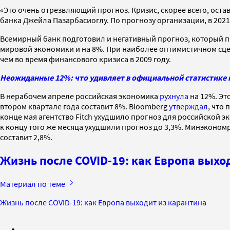
«Это очень отрезвляющий прогноз. Кризис, скорее всего, ост
банка Джейла Пазарбасиоглу. По прогнозу организации, в 2021
Всемирный банк подготовил и негативный прогноз, который пр
мировой экономики и на 8%. При наиболее оптимистичном сцен
чем во время финансового кризиса в 2009 году.
Неожиданные 12%: что удивляет в официальной статистике 
В нерабочем апреле российская экономика
рухнула
на 12%. Эт
втором квартале года составит 8%. Bloomberg
утверждал
, что
конце мая агентство Fitch ухудшило прогноз для российской эк
к концу того же месяца ухудшили прогноз до 3,3%. Минэконом
составит 2,8%.
Жизнь после COVID-19: как Европа выхо
Материал по теме
Жизнь после COVID-19: как Европа выходит из карантина