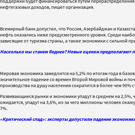
поддержки будет финансироваться путем перераспределения 
нефтегазовых доходов, пишет организация.
Всемирный банк допустил, что Россия, Азербайджан и Казахста
нефть оказались ниже предусмотренного уровня. Среди наибол
зависящие от туризма страны, а также экономики с сильной при
Насколько мы станем беднее? Новые оценки предполагают па
Мировая экономика замедлится на 5,2% по итогам года в базо
значительное падение со времен Второй Мировой войны и почт
производства на душу населения сократится в более чем 90% с
Развивающиеся рынки и экономики упадут в среднем на 2,5%, ч
ожидается, упадут на 3,6%, из-за чего миллионы человек ока
7%.
«Критический спад»: эксперты допустили падение экономики