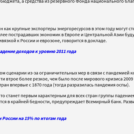
бюджета, а средства из резервного Фонда национального бл
н как крупные экспортеры энергоресурсов в этом году могут с
ее пострадавших экономик в Европе и Центральной Азии будут
вязкой к России и еврозоне, говорится в докладе.
дение доходов к уровню 2011 года
вом сценарии из-за ограничительных мер в связи с пандемией 
и втрое более резкое, чем было после мирового кризиса 2009 
тран впервые с 1870 года (тогда разразилась пандемия оспы).
то станет первым характерным для всех стран группы падением
жутся в крайней бедности, предупреждает Всемирный банк. Раз
 России на 15% по итогам года