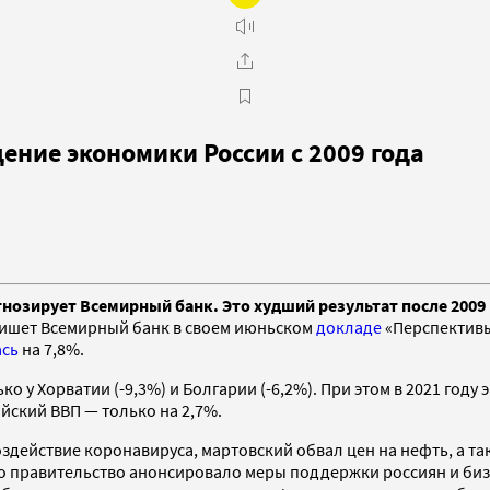
ение экономики России с 2009 года
гнозирует Всемирный банк. Это худший результат после 2009 
 пишет Всемирный банк в своем июньском
докладе
«Перспективы
ась
на 7,8%.
о у Хорватии (-9,3%) и Болгарии (-6,2%). При этом в 2021 год
ийский ВВП — только на 2,7%.
здействие коронавируса, мартовский обвал цен на нефть, а т
то правительство анонсировало меры поддержки россиян и бизн