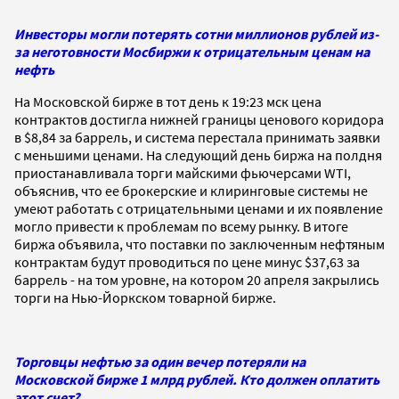
Инвесторы могли потерять сотни миллионов рублей из-
за неготовности Мосбиржи к отрицательным ценам на
нефть
На Московской бирже в тот день к 19:23 мск цена
контрактов достигла нижней границы ценового коридора
в $8,84 за баррель, и система перестала принимать заявки
с меньшими ценами. На следующий день биржа на полдня
приостанавливала торги майскими фьючерсами WTI,
объяснив, что ее брокерские и клиринговые системы не
умеют работать с отрицательными ценами и их появление
могло привести к проблемам по всему рынку. В итоге
биржа объявила, что поставки по заключенным нефтяным
контрактам будут проводиться по цене минус $37,63 за
баррель - на том уровне, на котором 20 апреля закрылись
торги на Нью-Йоркском товарной бирже.
Торговцы нефтью за один вечер потеряли на
Московской бирже 1 млрд рублей. Кто должен оплатить
этот счет?