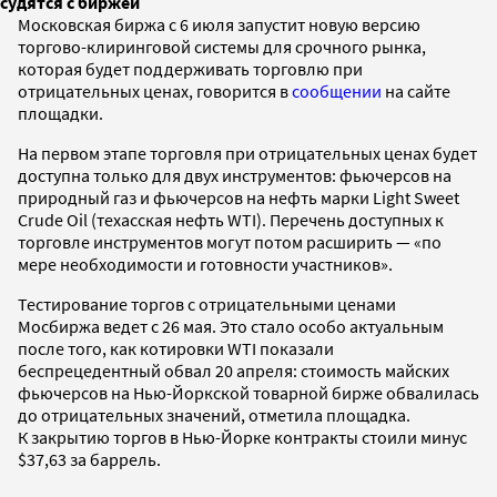
судятся с биржей
Московская биржа с 6 июля запустит новую версию
торгово-клиринговой системы для срочного рынка,
которая будет поддерживать торговлю при
отрицательных ценах, говорится в
сообщении
на сайте
площадки.
На первом этапе торговля при отрицательных ценах будет
доступна только для двух инструментов: фьючерсов на
природный газ и фьючерсов на нефть марки Light Sweet
Crude Oil (техасская нефть WTI). Перечень доступных к
торговле инструментов могут потом расширить — «по
мере необходимости и готовности участников».
Тестирование торгов с отрицательными ценами
Мосбиржа ведет с 26 мая. Это стало особо актуальным
после того, как котировки WTI показали
беспрецедентный обвал 20 апреля: стоимость майских
фьючерсов на Нью-Йоркской товарной бирже обвалилась
до отрицательных значений, отметила площадка.
К закрытию торгов в Нью-Йорке контракты стоили минус
$37,63 за баррель.