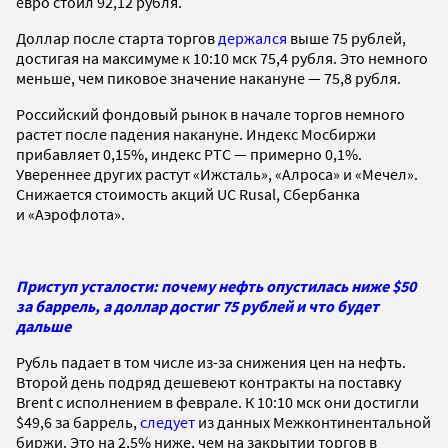
евро стоил 92,12 рубля.
Доллар после старта торгов
держался
выше 75 рублей,
достигая на максимуме к 10:10 мск 75,4 рубля. Это немного
меньше, чем пиковое значение накануне — 75,8 рубля.
Российский фондовый рынок в начале торгов немного
растет после падения накануне. Индекс Мосбиржи
прибавляет 0,15%, индекс РТС — примерно 0,1%.
Увереннее других растут «Ижсталь», «Алроса» и «Мечел».
Снижается стоимость акций UC Rusal, Сбербанка
и «Аэрофлота».
Приступ усталости: почему нефть опустилась ниже $50
за баррель, а доллар достиг 75 рублей и что будет
дальше
Рубль падает в том числе из-за снижения цен на нефть.
Второй день подряд дешевеют контракты на поставку
Brent с исполнением в феврале. К 10:10 мск они достигли
$49,6 за баррель,
следует
из данных Межконтинентальной
биржи. Это на 2,5% ниже, чем на закрытии торгов в