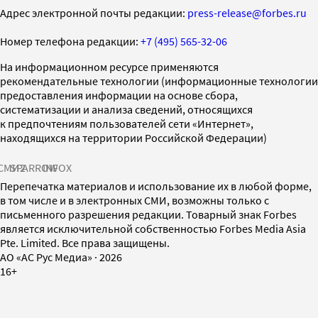
Адрес электронной почты редакции:
press-release@forbes.ru
Номер телефона редакции:
+7 (495) 565-32-06
На информационном ресурсе применяются
рекомендательные технологии (информационные технологии
предоставления информации на основе сбора,
систематизации и анализа сведений, относящихся
к предпочтениям пользователей сети «Интернет»,
находящихся на территории Российской Федерации)
СМИ2
SPARROW
INFOX
Перепечатка материалов и использование их в любой форме,
в том числе и в электронных СМИ, возможны только с
письменного разрешения редакции. Товарный знак Forbes
является исключительной собственностью Forbes Media Asia
Pte. Limited. Все права защищены.
AO «АС Рус Медиа»
·
2026
16+