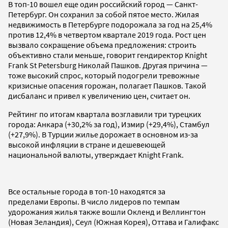
В топ-10 вошел еще один российский город — Санкт-
Петербург. Он сохранил за собой пятое место. Жилая
недвижимость в Петербурге подорожала за год на 25,4%
против 12,4% в четвертом квартале 2019 года. Рост цен
вызвало сокращение объема предложения: строить
объективно стали меньше, говорит гендиректор Knight
Frank St Petersburg Николай Пашков. Другая причина —
тоже высокий спрос, который подогрели тревожные
кризисные опасения горожан, полагает Пашков. Такой
дисбаланс и привел к увеличению цен, считает он.
Рейтинг по итогам квартала возглавили три турецких
города: Анкара (+30,2% за год), Измир (+29,4%), Стамбул
(+27,9%). В Турции жилье дорожает в основном из-за
высокой инфляции в стране и дешевеющей
национальной валюты, утверждает Knight Frank.
Все остальные города в топ-10 находятся за
пределами Европы. В число лидеров по темпам
удорожания жилья также вошли Окленд и Веллингтон
(Новая Зеландия), Сеул (Южная Корея), Оттава и Галифакс