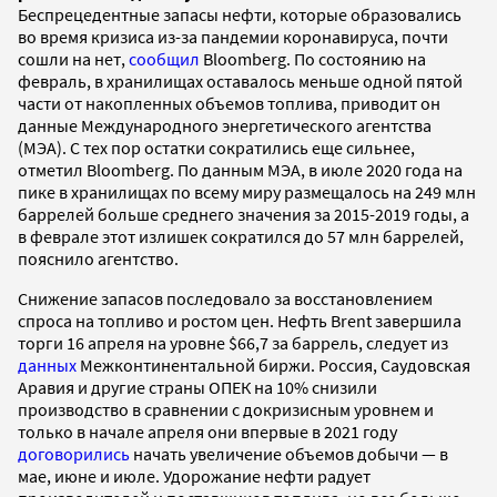
Беспрецедентные запасы нефти, которые образовались
во время кризиса из-за пандемии коронавируса, почти
сошли на нет,
сообщил
Bloomberg. По состоянию на
февраль, в хранилищах оставалось меньше одной пятой
части от накопленных объемов топлива, приводит он
данные Международного энергетического агентства
(МЭА). С тех пор остатки сократились еще сильнее,
отметил Bloomberg. По данным МЭА, в июле 2020 года на
пике в хранилищах по всему миру размещалось на 249 млн
баррелей больше среднего значения за 2015-2019 годы, а
в феврале этот излишек сократился до 57 млн баррелей,
пояснило агентство.
Снижение запасов последовало за восстановлением
спроса на топливо и ростом цен. Нефть Brent завершила
торги 16 апреля на уровне $66,7 за баррель, следует из
данных
Межконтинентальной биржи. Россия, Саудовская
Аравия и другие страны ОПЕК на 10% снизили
производство в сравнении с докризисным уровнем и
только в начале апреля они впервые в 2021 году
договорились
начать увеличение объемов добычи — в
мае, июне и июле. Удорожание нефти радует