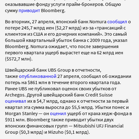
оказывавшие фонду услуги прайм-брокеров. Общую
сумму
приводит
Bloomberg.
Во вторник, 27 апреля, японский банк Nomura
сообщил
о
потере 245,7 млрд иен ($2,27 млрд) из-за «трансакций с
клиентом из США и его дочерних компаний». Это самый
большой квартальный убыток банка с 2009 года, указал
Bloomberg. Nomura ожидает, что после завершения
первого квартала ущерб вырастет еще на 62 млрд иен
($572,7 млн).
Швейцарский банк UBS Group в отчетности,
также
опубликованной
27 апреля, сообщил об ожидании
потерь на $861 млн в течение второго квартала года.
Ранее UBS не публиковал оценок своих убытков от
Archegos. Другой швейцарский банк Credit Suisse
оценивал
их в $4,7 млрд, однако к отчетности за первый
квартал эта сумма выросла до $5,5 млрд. Убытки понес и
Morgan Stanley — он
оценил
ущерб от краха хедж-фонда в
$911 млн. Bloomberg также приводит убытки двух
японских финансовых групп — Mitsubishi UFJ Financial
Group ($0,3 млрд) и Mizuho ($0,1 млрд).