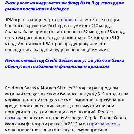
Риск у всех на виду: несет ли фонд Кэти Вуд угрозу для
рынков после краха Archegos
JPMorgan в конце марта
оценивал
возможные потери
банков от крушения Archegos в сумму до $10 млрд.
Сначала банк приводил интервал от $2 млрд до $5 млрд,
но затем расширил его до коридора от $5 млрд до $10
млрд. Аналитики JPMorgan предупреждали, что
последствия скандала будут «очень ощутимыми».
Несчастливый год Credit Suisse: могут ли убытки банка
обернуться глобальным финансовым кризисом
Goldman Sachs и Morgan Stanley 26 марта распродали
активы Archegos на своем балансе на сумму $19 млрд из-за
маржин-колла. Archegos не смог выполнить требования
кредиторов о внесении залога, поэтому они начали
принудительную ликвидацию его позиций. Reuters
называл
основателя и главу Archegos Capital Билла Хвана
«ходячим фактором риска»: в 2012-м он
признавался
в
мошенничестве, а два года спустя ему запретили