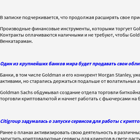
В записке подчеркивается, что продолжая расширять свое при
Производные финансовые инструменты, которыми торгует Gol
Контракты оплачиваются наличными и не требуют, чтобы Goldm
Венкатараман.
Один из крупнейших банков мира будет продавать свои обли
Банки, в том числе Goldman и его конкурент Morgan Stanley, 
активами, но старались держаться подальше от волатильных ак
Goldman Sachs обдумывал создание отдела торговли биткойнами 
торговли криптовалютой и начнет работать с фьючерсами на
Citigroup задумалась о запуске сервисов для работы с крип
Ранее о планах активизировать свою деятельность в различных
запустить криптовалютные сервисы для клиентов в свете раст