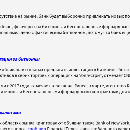
сутствие на рынке, банк будет выборочно привлекать новых п
dman, фьючерсы на биткоины и беспоставочные форвардные ко
an имел дело с фактическим биткоином, потому что банк еще 
гации за биткоины
уже объявляли о планах предлагать инвестиции в биткоины бог
тивов в своих торговых операциях на Уолл-стрит, отмечает CN
с 2017 года, отмечает телеканал. Ранее, в марте, агентство R
 биткоины и беспоставочными форвардными контрактами для к
товалютами
 областях рынка криптовалют объявил также Bank of New York. 
ущего спроса,
сообщил
Financial Times глава глобального валю