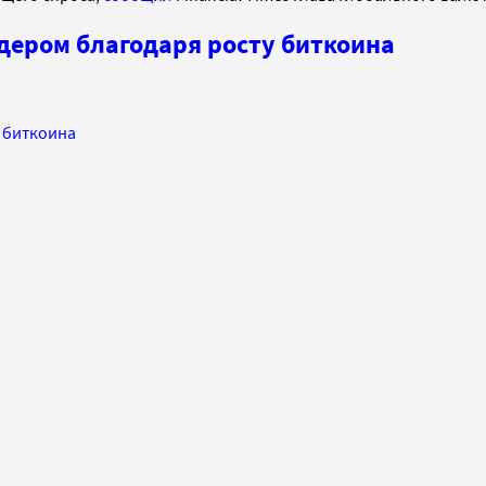
дером благодаря росту биткоина
 биткоина