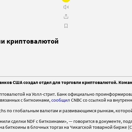
вли криптовалютой
анков США создал отдел для торговли криптовалютой. Кома
птовалютой на Уолл-стрит.
Банк официально проинформировал 
связанных с биткоинами,
сообщил
CNBC со ссылкой на внутрен
achs по глобальным валютам и развивающимся рынкам, которо
или сделки NDF с биткоинами», — говорится в документе, под
а биткоины в блочных торгах на Чикагской товарной бирже (