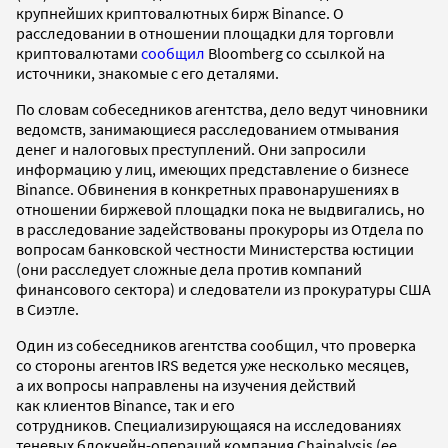
крупнейших криптовалютных бирж Binance. О
расследовании в отношении площадки для торговли
криптовалютами
сообщил
Bloomberg со ссылкой на
источники, знакомые с его деталями.
По словам собеседников агентства, дело ведут чиновники
ведомств, занимающиеся расследованием отмывания
денег и налоговых преступлений. Они запросили
информацию у лиц, имеющих представление о бизнесе
Binance. Обвинения в конкретных правонарушениях в
отношении биржевой площадки пока не выдвигались, но
в расследование задействованы прокуроры из Отдела по
вопросам банковской честности Министерства юстиции
(они расследует сложные дела против компаний
финансового сектора) и следователи из прокуратуры США
в Сиэтле.
Один из собеседников агентства сообщил, что проверка
со стороны агентов IRS ведется уже несколько месяцев,
а их вопросы направлены на изучения действий
как клиентов Binance, так и его
сотрудников. Специализирующаяся на исследованиях
теневых блокчейн-операций компания Chainalysis (ее