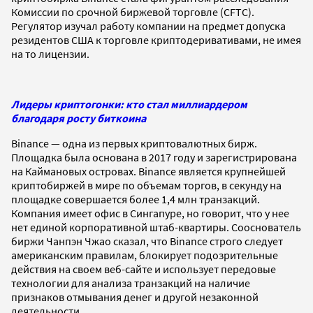
Комиссии по срочной биржевой торговле (CFTC).
Регулятор изучал работу компании на предмет допуска
резидентов США к торговле криптодеривативами, не имея
на то лицензии.
Лидеры криптогонки: кто стал миллиардером
благодаря росту биткоина
Binance — одна из первых криптовалютных бирж.
Площадка была основана в 2017 году и зарегистрирована
на Каймановых островах. Binance является крупнейшей
криптобиржей в мире по объемам торгов, в секунду на
площадке совершается более 1,4 млн транзакций.
Компания имеет офис в Сингапуре, но говорит, что у нее
нет единой корпоративной штаб-квартиры. Сооснователь
биржи Чанпэн Чжао сказал, что Binance строго следует
американским правилам, блокирует подозрительные
действия на своем веб-сайте и использует передовые
технологии для анализа транзакций на наличие
признаков отмывания денег и другой незаконной
деятельности.