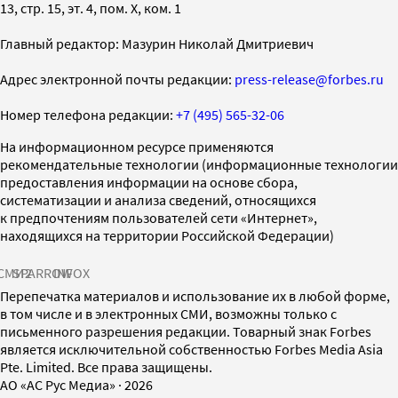
13, стр. 15, эт. 4, пом. X, ком. 1
Главный редактор: Мазурин Николай Дмитриевич
Адрес электронной почты редакции:
press-release@forbes.ru
Номер телефона редакции:
+7 (495) 565-32-06
На информационном ресурсе применяются
рекомендательные технологии (информационные технологии
предоставления информации на основе сбора,
систематизации и анализа сведений, относящихся
к предпочтениям пользователей сети «Интернет»,
находящихся на территории Российской Федерации)
СМИ2
SPARROW
INFOX
Перепечатка материалов и использование их в любой форме,
в том числе и в электронных СМИ, возможны только с
письменного разрешения редакции. Товарный знак Forbes
является исключительной собственностью Forbes Media Asia
Pte. Limited. Все права защищены.
AO «АС Рус Медиа»
·
2026