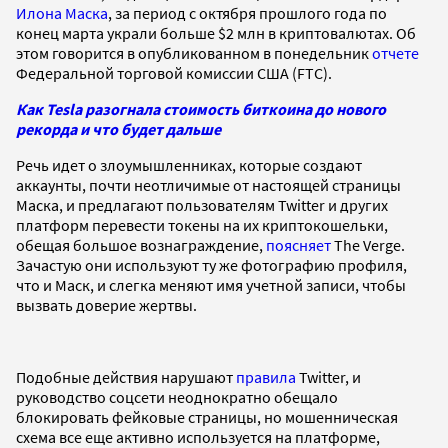
Илона Маска
, за период с октября прошлого года по
конец марта украли больше $2 млн в криптовалютах. Об
этом говорится в опубликованном в понедельник
отчете
Федеральной торговой комиссии США (FTC).
Как Tesla разогнала стоимость биткоина до нового
рекорда и что будет дальше
Речь идет о злоумышленниках, которые создают
аккаунты, почти неотличимые от настоящей страницы
Маска, и предлагают пользователям Twitter и других
платформ перевести токены на их криптокошельки,
обещая большое вознаграждение,
поясняет
The Verge.
Зачастую они используют ту же фотографию профиля,
что и Маск, и слегка меняют имя учетной записи, чтобы
вызвать доверие жертвы.
Подобные действия нарушают
правила
Twitter, и
руководство соцсети неоднократно обещало
блокировать фейковые страницы, но мошенническая
схема все еще активно используется на платформе,