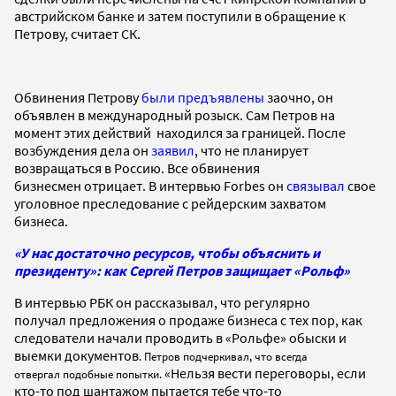
австрийском банке и затем поступили в обращение к
Петрову, считает СК.
Обвинения Петрову
были предъявлены
заочно, он
объявлен в международный розыск. Сам Петров на
момент этих действий находился за границей. После
возбуждения дела он
заявил
, что не планирует
возвращаться в Россию. Все обвинения
бизнесмен отрицает. В интервью Forbes он
связывал
свое
уголовное преследование с рейдерским захватом
бизнеса.
«У нас достаточно ресурсов, чтобы объяснить и
президенту»: как Сергей Петров защищает «Рольф»
В интервью РБК он рассказывал, что регулярно
получал предложения о продаже бизнеса с тех пор, как
следователи начали проводить в «Рольфе» обыски и
выемки документов
. Петров подчеркивал, что всегда
«Нельзя вести переговоры, если
отвергал подобные попытки.
кто-то под шантажом пытается тебе что-то