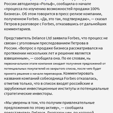
России автодилера «Рольф», сообщила о начале
«процесса по изучению возможностей продажи 100%
бизнеса». Об этом говорится в пресс-релизе компании,
полученном Forbes. «Да, это так, подтверждаю», — сказал
Петров в разговоре с Forbes, отказавшись от дальнейших
комментариев.
Представитель Delance Ltd заявила Forbes, что процесс не
связан с уголовным преследованием Петрова в
России. «Вопрос о продаже бизнеса рассматривался на
протяжении нескольких лет и решение является
взвешенным», — сообщила она. По ее словам, н
а
первоначальном этапе компания ожидает получения предложений от
потенциальных покупателей из закрытого списка, после чего будет
Комментировать
принято решение о начале переговоров.
названия компаний собеседница Forbes отказалась,
отметив только, что в список входят российские и
зарубежные инвестиционные институты и потенциальные
стратегические инвесторы.
«Мы уверены в том, что получим привлекательные
предложения по этому активу», — сообщила
представитель Delance. Диапазон цен, по которой