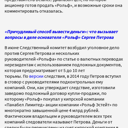
акционер готов продать «Рольф», и возможные сроки она
комментировать отказалась.
«Причудливый способ вывести деньги»: что вызывает
вопросы в деле основателя «Рольф» Сергея Петрова
В июне Следственный комитет возбудил уголовное дело
против Сергея Петрова и нескольких
руководителей «Рольфа» по статье о валютных переводах
нерезидентам с использованием подложных документов,
которая предусматривает от 5 до 10 лет
тюрьмы. По
версии
следствия, в 2014 году Петров вступил
в сговор с руководителями подконтрольных ему
компаний. Они, как утверждает следствие, изготовили
заведомо подложный договор купли-продажи, по
которому «Рольф» покупал у кипрской компании
«Панабел Лимитед» акции компании «Рольф Эстейт» по
многократно завышенной цене 4 млрд рублей.
Фактическим владельцем и руководителем всех трех
компаний следователи называют Петрова. Деньги от
сделки были перечислены на счет кипрской компании в