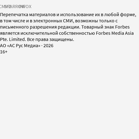
СМИ2
SPARROW
INFOX
Перепечатка материалов и использование их в любой форме,
в том числе и в электронных СМИ, возможны только с
письменного разрешения редакции. Товарный знак Forbes
является исключительной собственностью Forbes Media Asia
Pte. Limited. Все права защищены.
AO «АС Рус Медиа»
·
2026
16+