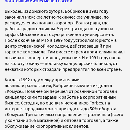
богатейших бизнесменов России
.
Выходец из донского хутора, Бобриков в 1981 году
закончил Рижское летно-техническое училище, по
распределению попал в аэропорт Волгограда, где
работал радиотехником. Через три года поступил на
юрфак Московского государственного университета.
После окончания МГУ в 1989 году устроился юристом в
центр студенческой молодежи, действовавший при
горкоме комсомола. Там вместе с тремя приятелями начал
осваивать кооперативное движение. И в 1991 году напал
на золотую жилу — поставку канцелярских бланков, от
нехватки которых страдали предприятия по всей стране.
Когда в 1992 году между приятелями
возникли разногласия, Бобриков выкупил их доли в
«Комусе». Позднее он перешел от розничной торговли
канцелярскими товарами к работе на корпоративный
бизнес. Сегодня, по оценкам источников Forbes, на
интернет-продажи может приходится до 50% оборота
«Комуса». Три ключевых направления — розничная (всего
у компании 105 магазинов) и оптовая торговля, а также
обслуживание корпоративных клиентов.