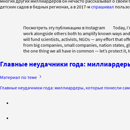
многих других миллиардеров он нечасто рассказывал о своей
детских садов в бедных регионах, а в 2017-м
спрашивал
пользов
Посмотреть эту публикацию в Instagram Today, I’m thrill
work alongside others both to amplify known ways and to
will fund scientists, activists, NGOs — any effort that of
from big companies, small companies, nation states, global
the one thing we all have in common — let’s protect it, t
Главные неудачники года: миллиардеры
Материал по теме
Главные неудачники года: миллиардеры, которые понесли сам