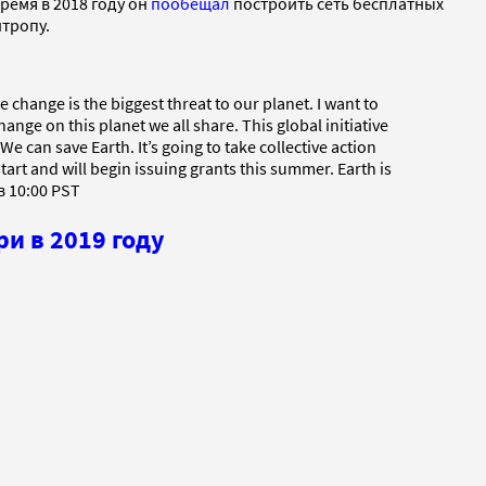
время в 2018 году он
пообещал
построить сеть бесплатных
нтропу.
change is the biggest threat to our planet. I want to
ge on this planet we all share. This global initiative
 We can save Earth. It’s going to take collective action
 start and will begin issuing grants this summer. Earth is
 в 10:00 PST
и в 2019 году