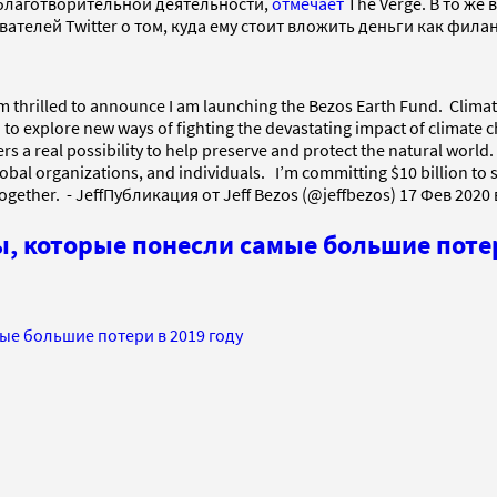
 благотворительной деятельности,
отмечает
The Verge. В то же 
ателей Twitter о том, куда ему стоит вложить деньги как фила
ed to announce I am launching the Bezos Earth Fund.⁣⁣⁣ ⁣⁣⁣ Climate 
 explore new ways of fighting the devastating impact of climate chan
fers a real possibility to help preserve and protect the natural world.
 organizations, and individuals. ⁣⁣⁣ ⁣⁣⁣ I’m committing $10 billion to
ogether.⁣⁣⁣ ⁣⁣⁣ - JeffПубликация от Jeff Bezos (@jeffbezos) 17 Фев 2020
, которые понесли самые большие потер
ые большие потери в 2019 году