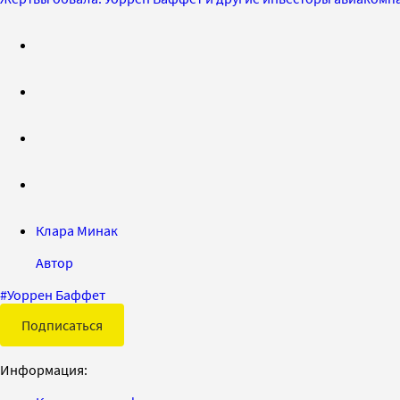
Клара Минак
Автор
#
Уоррен Баффет
Подписаться
Информация: