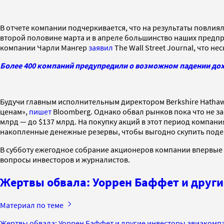
В отчете компании подчеркивается, что на результаты повли
второй половине марта и в апреле большинство наших предпри
компании Чарли Мангер
заявил
The Wall Street Journal, что 
Более 400 компаний предупредили о возможном падении дох
Будучи главным исполнительным директором Berkshire Hathaw
ценам»,
пишет
Bloomberg. Однако обвал рынков пока что не з
млрд — до $137 млрд. На покупку акций в этот период компани
накопленные денежные резервы, чтобы выгодно скупить подеш
В субботу ежегодное собрание акционеров компании впервые
вопросы инвесторов и журналистов.
Жертвы обвала: Уоррен Баффет и други
Материал по теме
Жертвы обвала: Уоррен Баффет и другие инвесторы авиакомпа