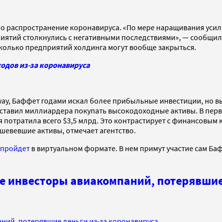
яло распространение коронавируса. «По мере наращивания ус
ятий столкнулись с негативными последствиями», — сообщила 
несколько предприятий холдинга могут вообще закрыться.
одов из-за коронавируса
ay, Баффет годами искал более прибыльные инвестиции, но вы
аставил миллиардера покупать высокодоходные активы. В перво
я потратила всего $3,5 млрд. Это контрастирует с финансовым
евевшие активы, отмечает агентство.
пройдет
в виртуальном формате. В нем примут участие сам Ба
е инвесторы авиакомпаний, потерявшие
ний, потерявшие деньги из-за коронавируса