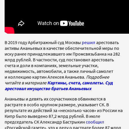
В 2019 году Арбитражный суд Москвы
р
ешил
арестовать
активы Ананьевых в качестве обеспечительной меры по
иску ранее принадлежавшего им Промсвязьбанка на 282
млрд рублей. В частности, суд постановил арестовать
счета и доли в компаниях, земельные участки,
недвижимость, автомобили, а также личный самолет
и коллекцию картин Алексея Ананьева.
Подробнее
читайте в материале
Картины, счета, самолеты. Суд
арестовал имущество братьев Ананьевых
Ананьевы и девять их соучастников обвиняются в
растрате в особо крупном размере, указывает СК. В
результате их действий за «несколько часов» из России на
Кипр было выведено 87,2 млрд рублей. В июле
председатель СК Александр Бастрыкин
сообщил
«Российской газете», что к делу о растрате более 87 млрд