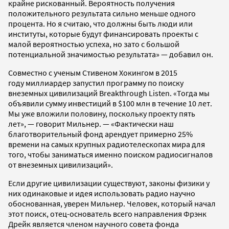
крайне рискованный. Вероятность получения
положительного результата сильно меньше одного
процента. Но я считаю, что должны быть люди или
институты, которые будут финансировать проекты с
малой вероятностью успеха, но зато с большой
потенциальной значимостью результата» — добавил он.
Совместно с ученым Стивеном Хокингом в 2015
году миллиардер запустил программу по поиску
внеземных цивилизаций Breakthrough Listen. «Тогда мы
объявили сумму инвестиций в $100 млн в течение 10 лет.
Мы уже вложили половину, поскольку проекту пять
лет», — говорит Мильнер. — «Фактически наш
благотворительный фонд арендует примерно 25%
времени на самых крупных радиотелескопах мира для
того, чтобы заниматься именно поиском радиосигналов
от внеземных цивилизаций».
Если другие цивилизации существуют, законы физики у
них одинаковые и идея использовать радио научно
обоснованная, уверен Мильнер. Человек, который начал
этот поиск, отец-основатель всего направления Фрэнк
Дрейк является членом научного совета фонда