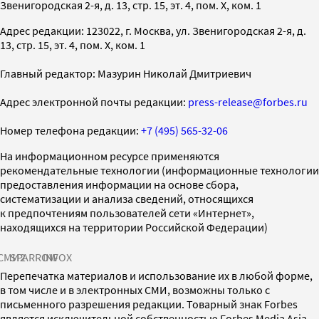
Звенигородская 2-я, д. 13, стр. 15, эт. 4, пом. X, ком. 1
Адрес редакции: 123022, г. Москва, ул. Звенигородская 2-я, д.
13, стр. 15, эт. 4, пом. X, ком. 1
Главный редактор: Мазурин Николай Дмитриевич
Адрес электронной почты редакции:
press-release@forbes.ru
Номер телефона редакции:
+7 (495) 565-32-06
На информационном ресурсе применяются
рекомендательные технологии (информационные технологии
предоставления информации на основе сбора,
систематизации и анализа сведений, относящихся
к предпочтениям пользователей сети «Интернет»,
находящихся на территории Российской Федерации)
СМИ2
SPARROW
INFOX
Перепечатка материалов и использование их в любой форме,
в том числе и в электронных СМИ, возможны только с
письменного разрешения редакции. Товарный знак Forbes
является исключительной собственностью Forbes Media Asia