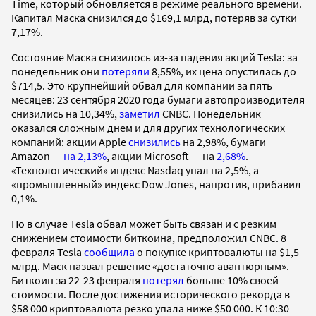
Time, который обновляется в режиме реального времени.
Капитал Маска снизился до $169,1 млрд, потеряв за сутки
7,17%.
Состояние Маска снизилось из-за падения акций Tesla: за
понедельник они
потеряли
8,55%, их цена опустилась до
$714,5. Это крупнейший обвал для компании за пять
месяцев: 23 сентября 2020 года бумаги автопроизводителя
снизились на 10,34%,
заметил
CNBC. Понедельник
оказался сложным днем и для других технологических
компаний: акции Apple
снизились
на 2,98%, бумаги
Amazon —
на 2,13%
, акции Microsoft — на
2,68%
.
«Технологический» индекс Nasdaq упал на 2,5%, а
«промышленный» индекс Dow Jones, напротив, прибавил
0,1%.
Но в случае Tesla обвал может быть связан и с резким
снижением стоимости биткоина, предположил CNBC. 8
февраля Tesla
сообщила
о покупке криптовалюты на $1,5
млрд. Маск назвал решение «достаточно авантюрным».
Биткоин за 22-23 февраля
потерял
больше 10% своей
стоимости. После достижения исторического рекорда в
$58 000 криптовалюта резко упала ниже $50 000. К 10:30