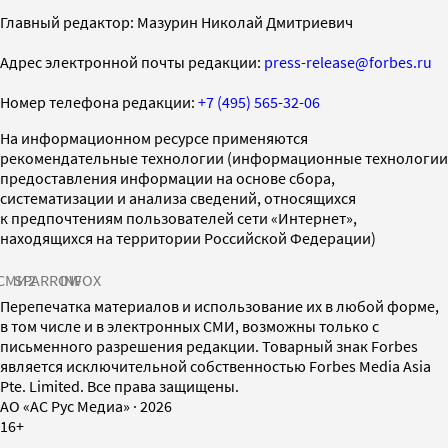
Главный редактор: Мазурин Николай Дмитриевич
Адрес электронной почты редакции:
press-release@forbes.ru
Номер телефона редакции:
+7 (495) 565-32-06
На информационном ресурсе применяются
рекомендательные технологии (информационные технологии
предоставления информации на основе сбора,
систематизации и анализа сведений, относящихся
к предпочтениям пользователей сети «Интернет»,
находящихся на территории Российской Федерации)
СМИ2
SPARROW
INFOX
Перепечатка материалов и использование их в любой форме,
в том числе и в электронных СМИ, возможны только с
письменного разрешения редакции. Товарный знак Forbes
является исключительной собственностью Forbes Media Asia
Pte. Limited. Все права защищены.
AO «АС Рус Медиа»
·
2026
16+