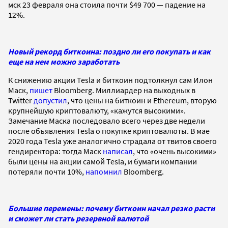
мск 23 февраля она стоила почти $49 700 — падение на
12%.
Новый рекорд биткоина: поздно ли его покупать и как
еще на нем можно заработать
К снижению акции Tesla и биткоин подтолкнул сам Илон
Маск,
пишет
Bloomberg. Миллиардер на выходных в
Twitter
допустил
, что цены на биткоин и Ethereum, вторую
крупнейшую криптовалюту, «кажутся высокими».
Замечание Маска последовало всего через две недели
после объявления Tesla о покупке криптовалюты. В мае
2020 года Tesla уже аналогично страдала от твитов своего
гендиректора: тогда Маск
написал
, что «очень высокими»
были цены на акции самой Tesla, и бумаги компании
потеряли почти 10%,
напомнил
Bloomberg.
Большие перемены: почему биткоин начал резко расти
и сможет ли стать резервной валютой