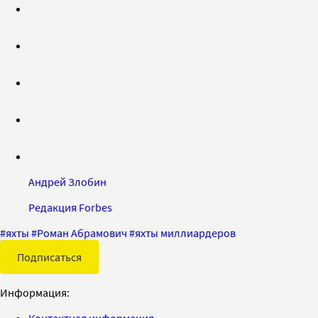
Андрей Злобин
Редакция Forbes
#
яхты
#
Роман Абрамович
#
яхты миллиардеров
Подписаться
Информация:
Контактная информация