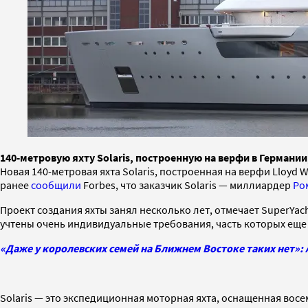
140-метровую яхту Solaris, построенную на верфи в Герман
Новая 140-метровая яхта Solaris, построенная на верфи Lloyd
ранее
сообщили
Forbes, что заказчик Solaris — миллиардер
Ро
Проект создания яхты занял несколько лет, отмечает SuperYach
учтены очень индивидуальные требования, часть которых еще
«Даже у королевских семей на Ближнем Востоке таких нет»:
Solaris — это экспедиционная моторная яхта, оснащенная вос