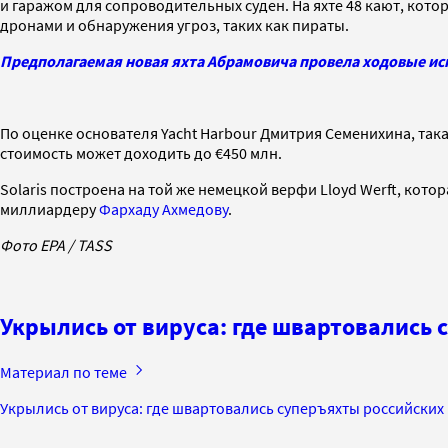
и гаражом для сопроводительных суден. На яхте 48 кают, которы
дронами и обнаружения угроз, таких как пираты.
Предполагаемая новая яхта Абрамовича провела ходовые и
По оценке основателя Yacht Harbour Дмитрия Семенихина, така
стоимость может доходить до €450 млн.
Solaris построена на той же немецкой верфи Lloyd Werft, кото
миллиардеру
Фархаду Ахмедову
.
Фото EPA / TASS
Укрылись от вируса: где швартовались
Материал по теме
Укрылись от вируса: где швартовались суперъяхты российски