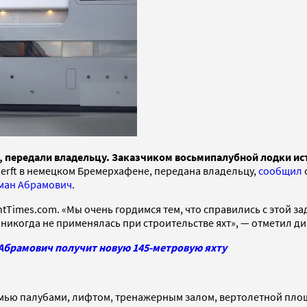
ии, передали владельцу. Заказчиком восьмипалубной лодки 
 Werft в немецком Бремерхафене, передана владельцу,
сообщил
ман Абрамович
.
tTimes.com. «Мы очень гордимся тем, что справились с этой за
 никогда не применялась при строительстве яхт», — отметил 
 Абрамович получит новую 145-метровую яхту
емью палубами, лифтом, тренажерным залом, вертолетной площ