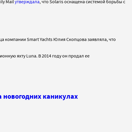
ly Mail
утверждала
, что Solaris оснащена системой борьбы с
ица компании Smart Yachts Юлия Скопцова заявляла, что
ионную яхту Luna. В 2014 году он продал ее
а новогодних каникулах