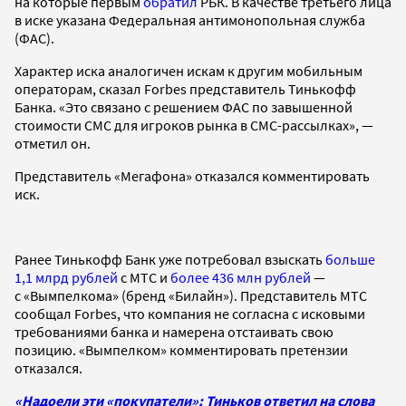
на которые первым
обратил
РБК. В качестве третьего лица
в иске указана Федеральная антимонопольная служба
(ФАС).
Характер иска аналогичен искам к другим мобильным
операторам, сказал Forbes представитель Тинькофф
Банка. «Это связано с решением ФАС по завышенной
стоимости СМС для игроков рынка в СМС-рассылках», —
отметил он.
Представитель «Мегафона» отказался комментировать
иск.
Ранее Тинькофф Банк уже потребовал взыскать
больше
1,1 млрд рублей
с МТС и
более 436 млн рублей
—
с «Вымпелкома» (бренд «Билайн»). Представитель МТС
сообщал Forbes, что компания не согласна с исковыми
требованиями банка и намерена отстаивать свою
позицию. «Вымпелком» комментировать претензии
отказался.
«Надоели эти «покупатели»: Тиньков ответил на слова