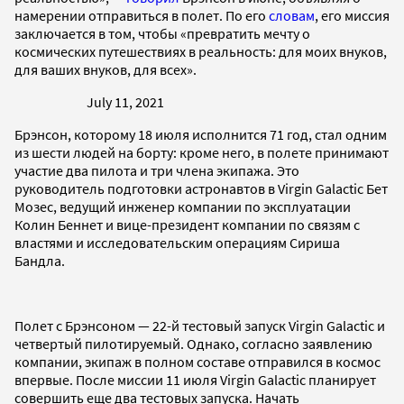
намерении отправиться в полет. По его
словам
, его миссия
заключается в том, чтобы «превратить мечту о
космических путешествиях в реальность: для моих внуков,
для ваших внуков, для всех».
July 11, 2021
Брэнсон, которому 18 июля исполнится 71 год, стал одним
из шести людей на борту: кроме него, в полете принимают
участие два пилота и три члена экипажа. Это
руководитель подготовки астронавтов в Virgin Galactic Бет
Мозес, ведущий инженер компании по эксплуатации
Колин Беннет и вице-президент компании по связям с
властями и исследовательским операциям Сириша
Бандла.
Полет с Брэнсоном — 22-й тестовый запуск Virgin Galactic и
четвертый пилотируемый. Однако, согласно заявлению
компании, экипаж в полном составе отправился в космос
впервые. После миссии 11 июля Virgin Galactic планирует
совершить еще два тестовых запуска. Начать