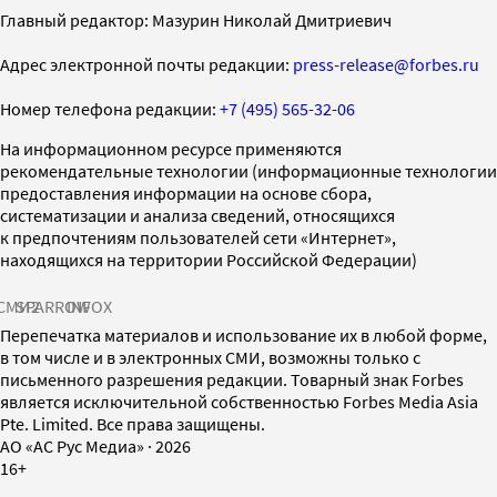
Главный редактор: Мазурин Николай Дмитриевич
Адрес электронной почты редакции:
press-release@forbes.ru
Номер телефона редакции:
+7 (495) 565-32-06
На информационном ресурсе применяются
рекомендательные технологии (информационные технологии
предоставления информации на основе сбора,
систематизации и анализа сведений, относящихся
к предпочтениям пользователей сети «Интернет»,
находящихся на территории Российской Федерации)
СМИ2
SPARROW
INFOX
Перепечатка материалов и использование их в любой форме,
в том числе и в электронных СМИ, возможны только с
письменного разрешения редакции. Товарный знак Forbes
является исключительной собственностью Forbes Media Asia
Pte. Limited. Все права защищены.
AO «АС Рус Медиа»
·
2026
16+