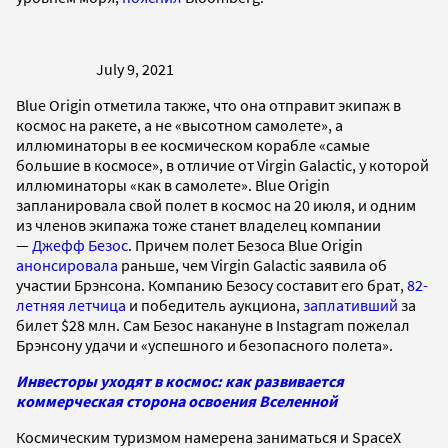
July 9, 2021
Blue Origin отметила также, что она отправит экипаж в
космос на ракете, а не «высотном самолете», а
иллюминаторы в ее космическом корабле «самые
большие в космосе», в отличие от Virgin Galactic, у которой
иллюминаторы «как в самолете». Blue Origin
запланировала свой полет в космос на 20 июля, и одним
из членов экипажа тоже станет владелец компании
—
Джефф Безос
. Причем полет Безоса Blue Origin
анонсировала
раньше, чем Virgin Galactic заявила об
участии Брэнсона. Компанию Безосу составит его брат,
82-
летняя летчица
и победитель аукциона,
заплативший
за
билет $28 млн. Сам Безос накануне в Instagram пожелал
Брэнсону удачи и «успешного и безопасного полета».
Инвесторы уходят в космос: как развивается
коммерческая сторона освоения Вселенной
Космическим туризмом намерена заниматься и SpaceX