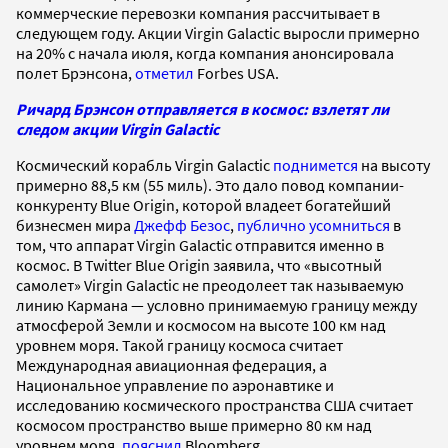
коммерческие перевозки компания рассчитывает в
следующем году. Акции Virgin Galactic выросли примерно
на 20% с начала июля, когда компания анонсировала
полет Брэнсона,
отметил
Forbes USA.
Ричард Брэнсон отправляется в космос: взлетят ли
следом акции Virgin Galactic
Космический корабль Virgin Galactic
поднимется
на высоту
примерно 88,5 км (55 миль). Это дало повод компании-
конкуренту Blue Origin, которой владеет богатейший
бизнесмен мира
Джефф Безос
,
публично усомниться
в
том, что аппарат Virgin Galactic отправится именно в
космос. В Twitter Blue Origin заявила, что «высотный
самолет» Virgin Galactic не преодолеет так называемую
линию Кармана — условно принимаемую границу между
атмосферой Земли и космосом на высоте 100 км над
уровнем моря. Такой границу космоса считает
Международная авиационная федерация, а
Национальное управление по аэронавтике и
исследованию космического пространства США считает
космосом пространство выше примерно 80 км над
уровнем моря,
пояснил
Bloomberg.