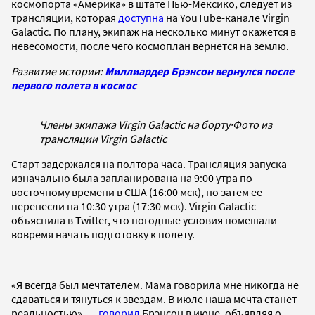
космопорта «Америка» в штате Нью-Мексико, следует из
трансляции, которая
доступна
на YouTube-канале Virgin
Galactic. По плану, экипаж на несколько минут окажется в
невесомости, после чего космоплан вернется на землю.
Развитие истории:
Миллиардер Брэнсон вернулся после
первого полета в космос
Члены экипажа Virgin Galactic на борту
·
Фото из
трансляции Virgin Galactic
Старт задержался на полтора часа. Трансляция запуска
изначально была запланирована на 9:00 утра по
восточному времени в США (16:00 мск), но затем ее
перенесли на 10:30 утра (17:30 мск). Virgin Galactic
объяснила в Twitter, что погодные условия помешали
вовремя начать подготовку к полету.
«Я всегда был мечтателем. Мама говорила мне никогда не
сдаваться и тянуться к звездам. В июле наша мечта станет
реальностью», —
говорил
Брэнсон в июне, объявляя о