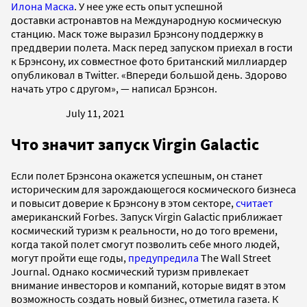
Илона Маска
. У нее уже есть опыт успешной
доставки астронавтов на Международную космическую
станцию. Маск тоже выразил Брэнсону поддержку в
преддверии полета. Маск перед запуском приехал в гости
к Брэнсону, их совместное фото британский миллиардер
опубликовал в Twitter. «Впереди большой день. Здорово
начать утро с другом», — написал Брэнсон.
July 11, 2021
Что значит запуск Virgin Galactic
Если полет Брэнсона окажется успешным, он станет
историческим для зарождающегося космического бизнеса
и повысит доверие к Брэнсону в этом секторе,
считает
американский Forbes. Запуск Virgin Galactic приближает
космический туризм к реальности, но до того времени,
когда такой полет смогут позволить себе много людей,
могут пройти еще годы,
предупредила
The Wall Street
Journal. Однако космический туризм привлекает
внимание инвесторов и компаний, которые видят в этом
возможность создать новый бизнес, отметила газета. К