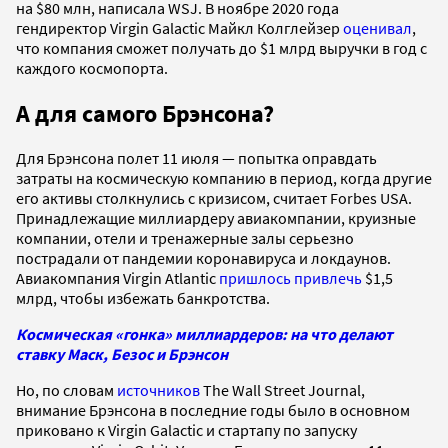
на $80 млн, написала WSJ. В ноябре 2020 года
гендиректор Virgin Galactic Майкл Колглейзер
оценивал
,
что компания сможет получать до $1 млрд выручки в год с
каждого космопорта.
А для самого Брэнсона?
Для Брэнсона полет 11 июля — попытка оправдать
затраты на космическую компанию в период, когда другие
его активы столкнулись с кризисом, считает Forbes USA.
Принадлежащие миллиардеру авиакомпании, круизные
компании, отели и тренажерные залы серьезно
пострадали от пандемии коронавируса и локдаунов.
Авиакомпания Virgin Atlantic
пришлось привлечь
$1,5
млрд, чтобы избежать банкротства.
Космическая «гонка» миллиардеров: на что делают
ставку Маск, Безос и Брэнсон
Но, по словам
источников
The Wall Street Journal,
внимание Брэнсона в последние годы было в основном
приковано к Virgin Galactic и стартапу по запуску