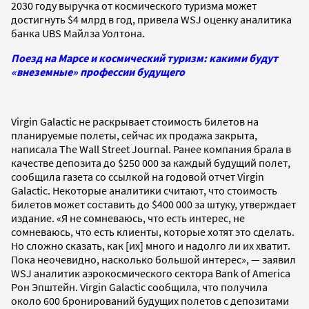
2030 году выручка от космического туризма может
достигнуть $4 млрд в год, привела WSJ оценку аналитика
банка UBS Майлза Уолтона.
Поезд на Марсе и космический туризм: какими будут
«внеземные» профессии будущего
Virgin Galactic не раскрывает стоимость билетов на
планируемые полеты, сейчас их продажа закрыта,
написала The Wall Street Journal. Ранее компания брала в
качестве депозита до $250 000 за каждый будущий полет,
сообщила газета со ссылкой на годовой отчет Virgin
Galactic. Некоторые аналитики считают, что стоимость
билетов может составить до $400 000 за штуку, утверждает
издание. «Я не сомневаюсь, что есть интерес, не
сомневаюсь, что есть клиенты, которые хотят это сделать.
Но сложно сказать, как [их] много и надолго ли их хватит.
Пока неочевидно, насколько большой интерес», — заявил
WSJ аналитик аэрокосмического сектора Bank of America
Рон Эпштейн. Virgin Galactic сообщила, что получила
около 600 бронирований будущих полетов с депозитами