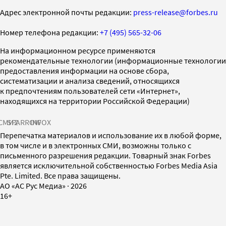
Адрес электронной почты редакции:
press-release@forbes.ru
Номер телефона редакции:
+7 (495) 565-32-06
На информационном ресурсе применяются
рекомендательные технологии (информационные технологии
предоставления информации на основе сбора,
систематизации и анализа сведений, относящихся
к предпочтениям пользователей сети «Интернет»,
находящихся на территории Российской Федерации)
СМИ2
SPARROW
INFOX
Перепечатка материалов и использование их в любой форме,
в том числе и в электронных СМИ, возможны только с
письменного разрешения редакции. Товарный знак Forbes
является исключительной собственностью Forbes Media Asia
Pte. Limited. Все права защищены.
AO «АС Рус Медиа»
·
2026
16+