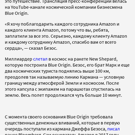
это путешествие. Трансляция пресс-конференции велась
на YouTube-канале космической компании бизнесмена
Blue Origin.
«Я хочу поблагодарить каждого сотрудника Amazon и
каждого клиента Amazon, потому что вы, ребята,
заплатили за все это. Серьезно, каждому клиенту Amazon
и каждому сотруднику Amazon, спасибо вам от всего
сердца», — сказал Безос.
Миллиардер
слетал
в космос на ракете New Shepard,
которую построила Blue Origin. Безос, его брат Марк и еще
два космических туриста поднялись выше 100 км,
преодолев так называемую линию Кармана — условную
границу между атмосферой Земли и космосом. После
этого капсула с экипажем на парашютах спустилась на
землю. Весь полет продолжался чуть больше 10 минут.
С момента своего основания Blue Origin требовала
существенных денежных вливаний, которые в первую
очередь поступали из кармана Джеффа Безоса,
писал
ранее Bloomberg. Сам основатель Amazon в 2017 году