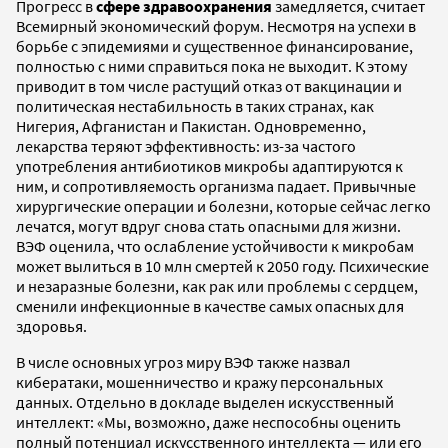
Прогресс в
сфере здравоохранения
замедляется, считает
Всемирный экономический форум. Несмотря на успехи в
борьбе с эпидемиями и существенное финансирование,
полностью с ними справиться пока не выходит. К этому
приводит в том числе растущий отказ от вакцинации и
политическая нестабильность в таких странах, как
Нигерия, Афганистан и Пакистан. Одновременно,
лекарства теряют эффективность: из-за частого
употребления антибиотиков микробы адаптируются к
ним, и сопротивляемость организма падает. Привычные
хирургические операции и болезни, которые сейчас легко
лечатся, могут вдруг снова стать опасными для жизни.
ВЭФ оценила, что ослабление устойчивости к микробам
может вылиться в 10 млн смертей к 2050 году. Психические
и незаразные болезни, как рак или проблемы с сердцем,
сменили инфекционные в качестве самых опасных для
здоровья.
В числе основных угроз миру ВЭФ также назвал
кибератаки, мошенничество и кражу персональных
данных. Отдельно в докладе выделен искусственный
интеллект: «Мы, возможно, даже неспособны оценить
полный потенциал искусственного интеллекта — или его