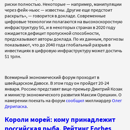
риски полностью. Некоторые — например, манипуляции
через фейк-ньюс — известны. Другие еще предстоит
раскрыть», — говорится в докладе. Современные
цифровые технологии полагаются на высокоскоростную
инфраструктуру 5G, и в некоторых странах в 2020 году
ожидается дефицит пропускной способности,
предсказывают авторы доклада. По их данным, прогнозы
показывают, что до 2040 года глобальный разрыв в
инвестициях в цифровую инфраструктуру может достичь
$1 трлн.
Всемирный экономический форум проходит в
швейцарском Давосе. В этом году он пройдет 20-24
января. Россию представят вице-премьер Дмитрий Козак
и министр экономического развития Максим Орешкин. О
намерении поехать на форум
сообщил
миллиардер
Олег
Дерипаска
.
Короли морей: кому принадлежит
российская рыба. Рейтинг Forbes