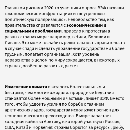
Главными рисками 2020-го участники опроса ВЭФ назвали
«экономические конфронтации» и «внутреннюю
политическую поляризацию». Недовольство тем, как
правительства справляются с
экономическими и
социальными проблемами
, привело к протестам в
разных странах мира: например, в Чили, Боливии и
Ливане. Это может ослабить решительность правительств
в случае спада и сделать управление государствами более
трудным, полагает организация. Хотя уровень
неравенства в целом по миру сокращается, в некоторых
странах, особенно развитых, растет.
Изменение климата
оказалось более сильным и
быстрым, чем многие ожидали: природные бедствия
становятся более мощными и частыми, пишет ВЭФ. Вместо
того, чтобы удвоить усилия по борьбе с таянием
арктических льдов, государства используют регион для
геополитического превосходства. В мире нарастает
холодная война за Арктику, в которой участвуют Россия,
США, Китай и Норвегия: страны борются за ресурсы, рыбу,