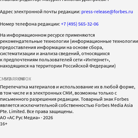
Адрес электронной почты редакции:
press-release@forbes.ru
Номер телефона редакции:
+7 (495) 565-32-06
На информационном ресурсе применяются
рекомендательные технологии (информационные технологии
предоставления информации на основе сбора,
систематизации и анализа сведений, относящихся
к предпочтениям пользователей сети «Интернет»,
находящихся на территории Российской Федерации)
СМИ2
SPARROW
INFOX
Перепечатка материалов и использование их в любой форме,
в том числе и в электронных СМИ, возможны только с
письменного разрешения редакции. Товарный знак Forbes
является исключительной собственностью Forbes Media Asia
Pte. Limited. Все права защищены.
AO «АС Рус Медиа»
·
2026
16+