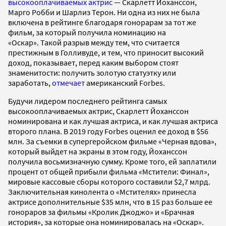
высокооплачиваемых актрис
— Скарлетт Йоханссон,
Марго Робби и Шарлиз Терон. Ни одна из них не была
включена в рейтинге благодаря гонорарам за тот же
фильм, за который получила номинацию на
«Оскар».
Такой разрыв между тем, что считается
престижным в Голливуде, и тем, что приносит высокий
доход, показывает, перед каким выбором стоят
знаменитости: получить золотую статуэтку или
заработать,
отмечает
американский Forbes.
Будучи лидером последнего рейтинга самых
высокооплачиваемых актрис, Скарлетт Йоханссон
номинирована и как лучшая актриса, и как лучшая актриса
второго плана. В 2019 году Forbes оценил ее доход в $56
млн. За съемки в супергеройском фильме «Черная вдова»,
который выйдет на экраны в этом году, Йоханссон
получила восьмизначную сумму. Кроме того, ей заплатили
процент от общей прибыли фильма «Мстители: Финал»,
мировые кассовые сборы которого составили $2,7 млрд.
Заключительная кинолента о «Мстителях» принесла
актрисе дополнительные $35 млн, что в 15 раз больше ее
гонораров за фильмы «Кролик Джоджо» и «Брачная
история», за которые она номинировалась на «Оскар».