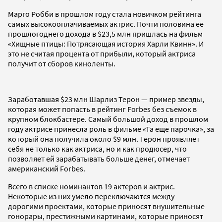
Марго Робби в прошлом году стала новичком рейтинга
самых высокооплачиваемых актрис. Почти половина ее
прошлогоднего дохода в $23,5 млн пришлась на фильм
«Хищные птицы: Потрясающая история Харли Квинн». И
это не считая процента от прибыли, который актриса
получит от сборов киноленты.
Заработавшая $23 млн Шарлиз Терон — пример звезды,
которая может попасть в рейтинг Forbes без съемок в
крупном блокбастере. Самый большой доход в прошлом
году актрисе принесла роль в фильме «Та еще парочка», за
который она получила около $9 млн.
Терон проявляет
себя не только как актриса, но и как продюсер, что
позволяет ей зарабатывать больше денег, отмечает
американский Forbes.
Всего в списке номинантов 19 актеров и актрис.
Некоторые из них умело переключаются между
дорогими проектами, которые приносят внушительные
гонорары, престижными картинами, которые приносят