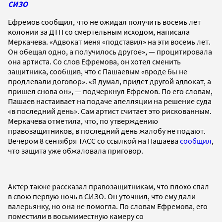
СИЗО
Ефремов сообщил, что не ожидал получить восемь лет
колонии за ДТП со смертельным исходом, написала
Меркачева. «Адвокат меня «подставил» на эти восемь лет.
Он обещал одно, а получилось другое», — процитировала
она артиста. Со слов Ефремова, он хотел сменить
защитника, сообщив, что с Пашаевым «вроде бы не
продлевали договор». «Я думал, придет другой адвокат, а
пришел снова он», — подчеркнул Ефремов. По его словам,
Пашаев настаивает на подаче апелляции на решение суда
«в последний день». Сам артист считает это рискованным.
Меркачева отметила, что, по утверждению
правозащитников, в последний день жалобу не подают.
Вечером 8 сентября ТАСС со ссылкой на Пашаева
сообщил
,
что защита уже обжаловала приговор.
Актер также рассказал правозащитникам, что плохо спал
в свою первую ночь в СИЗО. Он уточнил, что ему дали
валерьянку, но она не помогла. По словам Ефремова, его
поместили в восьмиместную камеру со