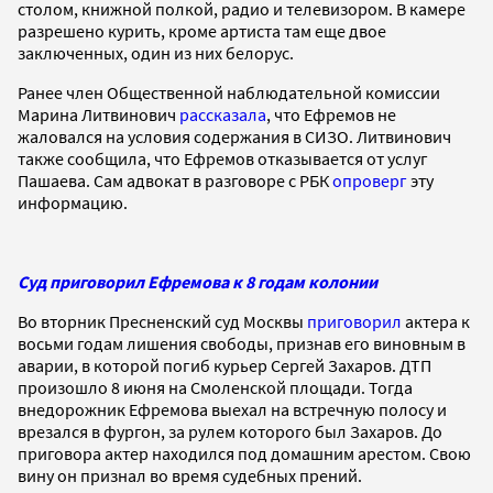
столом, книжной полкой, радио и телевизором. В камере
разрешено курить, кроме артиста там еще двое
заключенных, один из них белорус.
Ранее член Общественной наблюдательной комиссии
Марина Литвинович
рассказала
, что Ефремов не
жаловался на условия содержания в СИЗО. Литвинович
также сообщила, что Ефремов отказывается от услуг
Пашаева. Сам адвокат в разговоре с РБК
опроверг
эту
информацию.
Суд приговорил Ефремова к 8 годам колонии
Во вторник Пресненский суд Москвы
приговорил
актера к
восьми годам лишения свободы, признав его виновным в
аварии, в которой погиб курьер Сергей Захаров. ДТП
произошло 8 июня на Смоленской площади. Тогда
внедорожник Ефремова выехал на встречную полосу и
врезался в фургон, за рулем которого был Захаров. До
приговора актер находился под домашним арестом. Свою
вину он признал во время судебных прений.