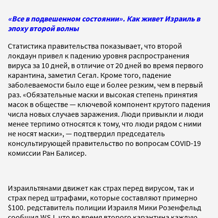
«Все в подвешенном состоянии». Как живет Израиль в
эпоху второй волны
Статистика правительства показывает, что второй
локдаун привел к падению уровня распространения
вируса за 10 дней, в отличие от 20 дней во время первого
карантина, заметил Сегал. Кроме того, падение
заболеваемости было еще и более резким, чем в первый
раз. «Обязательные маски и высокая степень принятия
масок в обществе — ключевой компонент крутого падения
числа новых случаев заражения. Люди привыкли и люди
менее терпимо относятся к тому, что люди рядом с ними
не носят маски», — подтвердил председатель
консультирующей правительство по вопросам COVID-19
комиссии Ран Балисер.
Израильтянами движет как страх перед вирусом, так и
страх перед штрафами, которые составляют примерно
$100. редставитель полиции Израиля Мики Розенфельд
сообщил WSJ, что во время второго карантина каждую