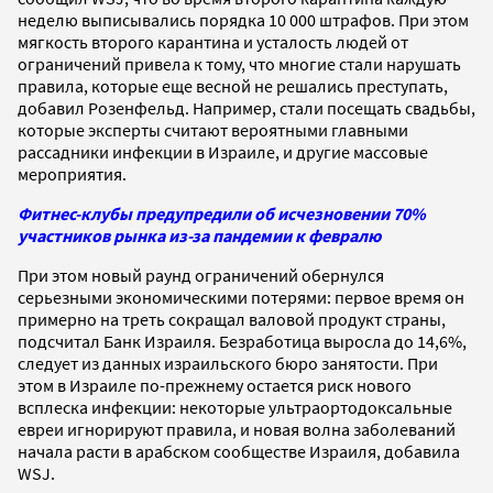
неделю выписывались порядка 10 000 штрафов. При этом
мягкость второго карантина и усталость людей от
ограничений привела к тому, что многие стали нарушать
правила, которые еще весной не решались преступать,
добавил Розенфельд. Например, стали посещать свадьбы,
которые эксперты считают вероятными главными
рассадники инфекции в Израиле, и другие массовые
мероприятия.
Фитнес-клубы предупредили об исчезновении 70%
участников рынка из-за пандемии к февралю
При этом новый раунд ограничений обернулся
серьезными экономическими потерями: первое время он
примерно на треть сокращал валовой продукт страны,
подсчитал Банк Израиля. Безработица выросла до 14,6%,
следует из данных израильского бюро занятости. При
этом в Израиле по-прежнему остается риск нового
всплеска инфекции: некоторые ультраортодоксальные
евреи игнорируют правила, и новая волна заболеваний
начала расти в арабском сообществе Израиля, добавила
WSJ.