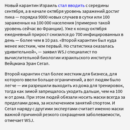
Новый карантин Израиль
стал вводить
с середины
сентября, а в начале октября уровень заражений достиг
пика — порядка 9000 новых случаев в сутки или 100
зараженных на 100 000 населения (примерно такой
уровень сейчас во Франции). Уже к концу октября
ежедневный прирост снизился до 700 инфицированных в
день — более чем в 10 раз. «Второй карантин был куда
менее жестким, чем первый. Но статистика оказалась
удивительной», — заявил WSJ специалист по
вычислительной биологии израильского института
Вейцмана Эран Сегал.
Второй карантин стал более жестким для бизнеса, для
которого ввели больше ограничений, а вот людям было
легче — им разрешили выходить из дома для тренировок,
тогда как зимой запрещалось уходить дальше, чем на 100
м от дома. При этом людей обязали носить маски всегда за
пределами дома, за исключением занятий спортом. И
Сегал наряду с другими экспертами считает именно маски
важной причиной резкого сокращения заболеваемости,
отмечает WSJ.