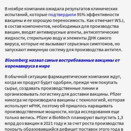
В ноябре компания ожидала результатов клинических
испытаний, которые
подтвердили
95% эффективности
вакцины и ее хорошую переносимость. Как отмечает WSJ,
в состав компонентов, необходимых для производства
вакцин, входят антивирусные агенты, антисептические
жидкости, стерильную воду и элементы ДНК самого
вируса, которые не вызывают серьезных симптомов, но
запускают иммунную систему для производства антител.
Bloomberg назвал самые востребованные вакцины от
коронавируса в мире
В обычной ситуации фармацевтические компании ждут,
когда их продукт будет одобрен, прежде чем покупать
сырье, создавать производственные линии и
организовывать логистику для доставки вакцины. Pfizer
никогда не производила вакцины с технологией, которая
использует мРНК, поэтому ей пришлось наращивать
производственные мощности, когда исследования еще
только велись. Pfizer и BioNtech планируют выпустить 1,3
млрд доз вакцин в 2021 году и за счет роста производства
покрыть образовавшийся дефицит поставок этого года в