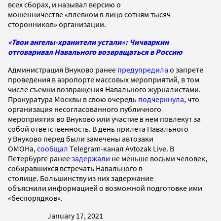
всех сборах, и называл версию о
мошенничестве «плевком в лицо сотням тысяч
сторонников» организации.
«Твои ангелы-хранители устали»: Чичваркин
отговаривал Навального возвращаться в Россию
Администрация Внуково ранее
предупредила
о запрете
проведения в аэропорте массовых мероприятий, в том
числе съемки возвращения Навального журналистами.
Прокуратура Москвы в свою очередь
подчеркнула
, что
организация несогласованного публичного
мероприятия во Внуково или участие в нем повлекут за
собой ответственность. В день прилета Навального
у Внуково перед были замечены автозаки
ОМОНа,
сообщал
Telegram-канал Avtozak Live. В
Петербурге ранее
задержали
не меньше восьми человек,
собиравшихся встречать Навального в
столице. Большинству из них задержание
объяснили информацией о возможной подготовке ими
«беспорядков».
January 17, 2021