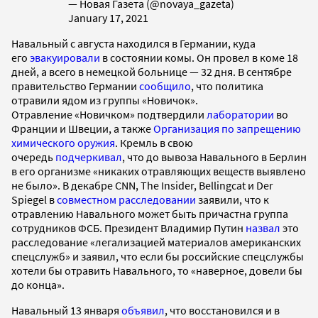
— Новая Газета (@novaya_gazeta)
January 17, 2021
Навальный с августа находился в Германии, куда
его
эвакуировали
в состоянии комы. Он провел в коме 18
дней, а всего в немецкой больнице — 32 дня. В сентябре
правительство Германии
сообщило
, что политика
отравили ядом из группы «Новичок».
Отравление «Новичком» подтвердили
лаборатории
во
Франции и Швеции, а также
Организация по запрещению
химического оружия
. Кремль в свою
очередь
подчеркивал
, что до вывоза Навального в Берлин
в его организме «никаких отравляющих веществ выявлено
не было». В декабре CNN, The Insider, Bellingcat и Der
Spiegel в
совместном расследовании
заявили, что к
отравлению Навального может быть причастна группа
сотрудников ФСБ. Президент Владимир Путин
назвал
это
расследование «легализацией материалов американских
спецслужб» и заявил, что если бы российские спецслужбы
хотели бы отравить Навального, то «наверное, довели бы
до конца».
Навальный 13 января
объявил
, что восстановился и в