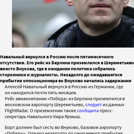
Навальный вернулся в Россию после пятимесячного
отсутствия. Его рейс из Берлина приземлился в Шереметьево
вместо Внукова, где в ожидании политика собрались
сторонники и журналисты. Незадолго до ожидавшегося
прибытия оппозиционера во Внуково начались задержания
Алексей Навальный вернулся в Россию из Германии, где
он находился почти пять месяцев.
Рейс авиакомпании «Победа» из Берлина приземлился в
московском аэропорту Шереметьево,
следует
из данных
FlightRadar. О приземлении также
сообщила
пресс-
секретарь Навального Кира Ярмыш.
Борт должен был сесть во Внуково, базовом аэропорту
«Победы». Однако незадолго до ожидаемого прибытия