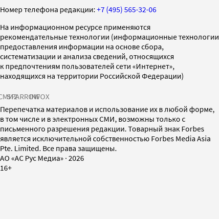
Номер телефона редакции:
+7 (495) 565-32-06
На информационном ресурсе применяются
рекомендательные технологии (информационные технологии
предоставления информации на основе сбора,
систематизации и анализа сведений, относящихся
к предпочтениям пользователей сети «Интернет»,
находящихся на территории Российской Федерации)
СМИ2
SPARROW
INFOX
Перепечатка материалов и использование их в любой форме,
в том числе и в электронных СМИ, возможны только с
письменного разрешения редакции. Товарный знак Forbes
является исключительной собственностью Forbes Media Asia
Pte. Limited. Все права защищены.
AO «АС Рус Медиа»
·
2026
16+