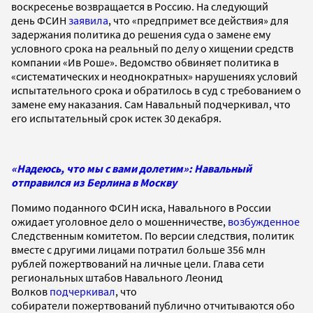
воскресенье возвращается в Россию. На следующий
день ФСИН
заявила
, что «предпримет все действия» для
задержания политика до решения суда о замене ему
условного срока на реальный по делу о хищении средств
компании «Ив Роше». Ведомство обвиняет политика в
«систематических и неоднократных» нарушениях условий
испытательного срока и обратилось в суд с требованием о
замене ему наказания. Сам Навальный подчеркивал, что
его испытательный срок истек 30 декабря.
«Надеюсь, что мы с вами долетим»: Навальный
отправился из Берлина в Москву
Помимо поданного ФСИН иска, Навального в России
ожидает уголовное дело о мошенничестве,
возбужденное
Следственным комитетом. По версии следствия, политик
вместе с другими лицами потратил больше 356 млн
рублей пожертвований на личные цели. Глава сети
региональных штабов Навального Леонид
Волков
подчеркивал
, что
собиратели пожертвований публично отчитываются обо