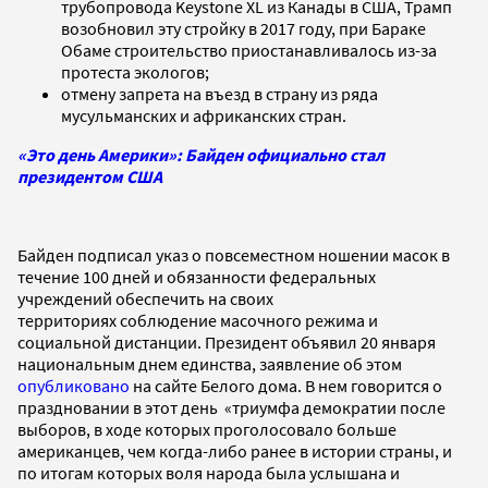
трубопровода Keystone XL из Канады в США, Трамп
возобновил эту стройку в 2017 году, при Бараке
Обаме строительство приостанавливалось из-за
протеста экологов;
отмену запрета на въезд в страну из ряда
мусульманских и африканских стран.
«Это день Америки»: Байден официально стал
президентом США
Байден подписал указ о повсеместном ношении масок в
течение 100 дней и обязанности федеральных
учреждений обеспечить на своих
территориях соблюдение масочного режима и
социальной дистанции. Президент объявил 20 января
национальным днем единства, заявление об этом
опубликовано
на сайте Белого дома. В нем говорится о
праздновании в этот день «триумфа демократии после
выборов, в ходе которых проголосовало больше
американцев, чем когда-либо ранее в истории страны, и
по итогам которых воля народа была услышана и