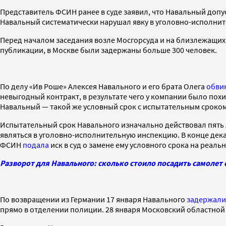
Представитель ФСИН ранее в суде заявил, что Навальный доп
Навальный систематически нарушал явку в уголовно-исполнител
Перед началом заседания возле Мосгорсуда и на близлежащих
публикации, в Москве были задержаны больше 300 человек.
По делу «Ив Роше» Алексея Навального и его брата Олега
обви
невыгодный контракт, в результате чего у компании было похи
Навальный — такой же условный срок с испытательным сроком.
Испытательный срок Навального изначально действовал пять ле
являться в уголовно-исполнительную инспекцию. В конце де
ФСИН
подала
иск в суд о замене ему условного срока на реал
Разворот для Навального: cколько стоило посадить самолет
По возвращении из Германии 17 января Навального
задержали
прямо в отделении полиции. 28 января Московский областной