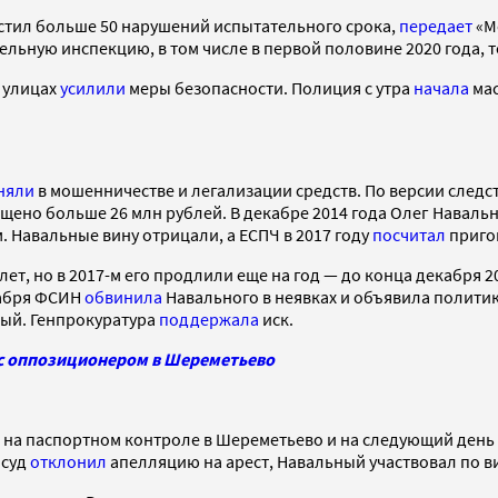
устил больше 50 нарушений испытательного срока,
передает
«Ме
ьную инспекцию, в том числе в первой половине 2020 года, то 
 улицах
усилили
меры безопасности. Полиция с утра
начала
мас
няли
в мошенничестве и легализации средств. По версии след
щено больше 26 млн рублей. В декабре 2014 года Олег Навальн
 Навальные вину отрицали, а ЕСПЧ в 2017 году
посчитал
приго
т, но в 2017-м его продлили еще на год — до конца декабря 20
кабря ФСИН
обвинила
Навального в неявках и объявила политика
ьный. Генпрокуратура
поддержала
иск.
 с оппозиционером в Шереметьево
на паспортном контроле в Шереметьево и на следующий день
 суд
отклонил
апелляцию на арест, Навальный участвовал по в