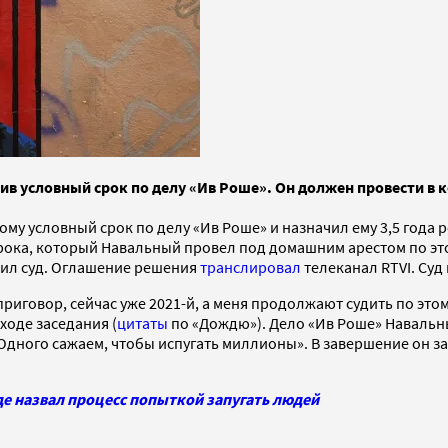
 условный срок по делу «Ив Роше». Он должен провести в ко
у условный срок по делу «Ив Роше» и назначил ему 3,5 года 
рока, который Навальный провел под домашним арестом по это
бщил суд. Оглашение решения
транслировал
телеканал RTVI. Суд
приговор, сейчас уже 2021-й, а меня продолжают судить по это
 ходе заседания (
цитаты
по «Дождю»). Дело «Ив Роше» Навальн
дного сажаем, чтобы испугать миллионы». В завершение он зая
де назвал процесс попыткой запугать людей