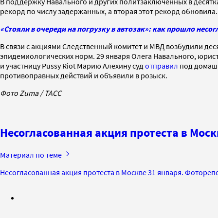
В поддержку Навального и других политзаключенных в десятка
рекорд по числу задержанных, а вторая этот рекорд обновила
«Стояли в очереди на погрузку в автозак»: как прошло несо
В связи с акциями Следственный комитет и МВД возбудили дес
эпидемиологических норм. 29 января Олега Навального, юрис
и участницу Pussy Riot Марию Алехину суд
отправил
под домашн
противоправных действий и объявили в розыск.
Фото Zuma / ТАСС
Несогласованная акция протеста в Моск
Материал по теме
Несогласованная акция протеста в Москве 31 января. Фоторе