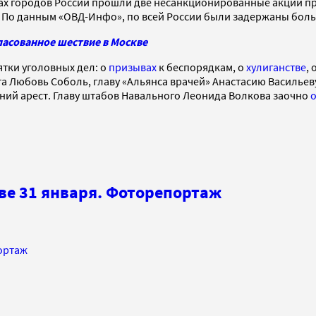
х городов России прошли две несанкционированные акции прот
. По данным «ОВД-Инфо», по всей России были задержаны боль
гласованное шествие в Москве
ятки уголовных дел: о
призывах
к беспорядкам, о
хулиганстве
, 
та Любовь Соболь, главу «Альянса врачей» Анастасию Василье
ий арест. Главу штабов Навального Леонида Волкова заочно
ве 31 января. Фоторепортаж
портаж