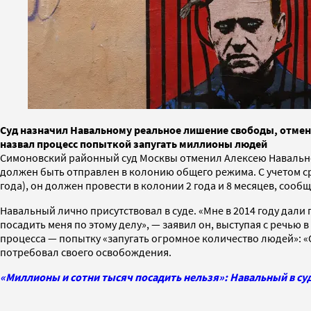
Суд назначил Навальному реальное лишение свободы, отменив
назвал процесс попыткой запугать миллионы людей
Симоновский районный суд Москвы отменил Алексею Навальном
должен быть отправлен в колонию общего режима. С учетом с
года), он должен провести в колонии 2 года и 8 месяцев, соо
Навальный лично присутствовал в суде. «Мне в 2014 году дали 
посадить меня по этому делу», — заявил он, выступая с речью в
процесса — попытку «запугать огромное количество людей»: «О
потребовал своего освобождения.
«Миллионы и сотни тысяч посадить нельзя»: Навальный в су