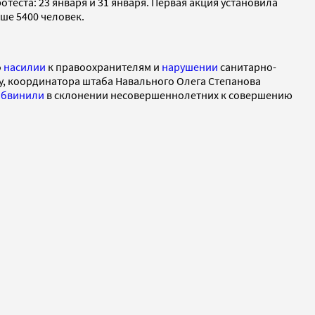
еста: 23 января и 31 января. Первая акция установила
ше 5400 человек.
о
насилии
к правоохранителям и
нарушении
санитарно-
ву, координатора штаба Навального Олега Степанова
обвинили
в склонении несовершеннолетних к совершению