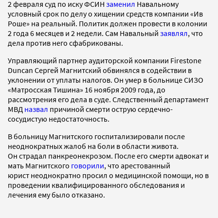
2 февраля суд по иску ФСИН
заменил
Навальному
условный срок по делу о хищении средств компании «Ив
Роше» на реальный. Политик должен провести в колонии
2 года 6 месяцев и 2 недели. Сам Навальный
заявлял
, что
дела против него сфабрикованы.
Управляющий партнер аудиторской компании Firestone
Duncan Сергей Магнитский обвинялся в содействии в
уклонении от уплаты налогов. Он умер в больнице СИЗО
«Матросская Тишина» 16 ноября 2009 года, до
рассмотрения его дела в суде. Следственный департамент
МВД
назвал
причиной смерти острую сердечно-
сосудистую недостаточность.
В больницу Магнитского госпитализировали после
неоднократных жалоб на боли в области живота.
Он страдал панкреонекрозом. После его смерти адвокат и
мать Магнитского
говорили
, что арестованный
юрист неоднократно просил о медицинской помощи, но в
проведении квалифицированного обследования и
лечения ему было отказано.