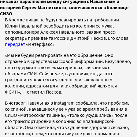
никаких параллелей между ситуацией с Навальным и
историей Сергея Магнитского, скончавшегося в больнице
СИЗО
В Кремле никак не будут реагировать на требовании
Юлии Навальной освободить из колонии ее мужа,
оппозиционера Алексея Навального, заявил пресс-
секретарь президента России Дмитрий Песков. Его слова
передает
«Интерфакс».
«Мы не будем реагировать на это обращение. Оно
отражено в средствах массовой информации. Безусловно,
оно содержится во всех материалах, связанных с
обзорами СМИ. Сейчас уже, в условиях, когда этот
гражданин является осужденным и заключенным
колонии, адресатом для таких обращений является
ФСИН», — отметил Песков.
В четверг Навальная в Instagram сообщила, что проблемы
со спиной, начавшиеся у ее мужа во время пребывания в
СИЗО «Матросская тишина», «только ухудшились» после
его транспортировки в колонию во Владимирской
области. Она отметила, что ухудшение здоровья связано,
в частности, с тем, что политику «не дают нормально