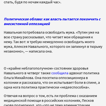
спать, будя по ночам каждый час».
Политическая облава: как власть пытается покончить с
внесистемной оппозицией
Навальная потребовала освободить мужа. «Путин уже на
всю страну рассказывал, что читает мои обращения к
нему. Так вот: я требую немедленно освободить моего
мужа, Алексея Навального, которого он запихнул в тюрьму
незаконно», — написала она.
О «крайне неблагополучном» состоянии здоровья
Навального в четверг также
сообщила
адвокат политика
Ольга Михайлова. Она посетила оппозиционера в
колонии и рассказала, что он испытывает боли в спине, а
одна нога политика практически «недееспособна».
Отвечая на вопрос о том, есть ли проблема с оказанием
медицинской помощи в российских колониях, Песков
снова подчеркнул, что «это не тема администрации