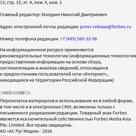
13, стр. 15, эт. 4, пом. X, ком. 1
Главный редактор: Мазурин Николай Дмитриевич
Адрес электронной почты редакции:
press-release@forbes.ru
Номер телефона редакции:
+7 (495) 565-32-06
На информационном ресурсе применяются
рекомендательные технологии (информационные технологии
предоставления информации на основе сбора,
систематизации и анализа сведений, относящихся
к предпочтениям пользователей сети «Интернет»,
находящихся на территории Российской Федерации)
СМИ2
SPARROW
INFOX
Перепечатка материалов и использование их в любой форме,
в том числе и в электронных СМИ, возможны только с
письменного разрешения редакции. Товарный знак Forbes
является исключительной собственностью Forbes Media Asia
Pte. Limited. Все права защищены.
AO «АС Рус Медиа»
·
2026