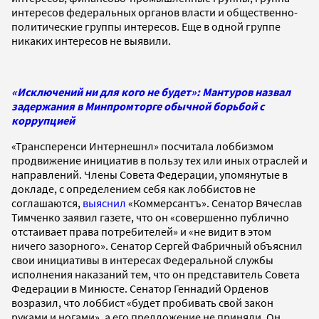
интересов федеральных органов власти и общественно-
политические группы интересов. Еще в одной группе
никаких интересов не выявили.
«Исключений ни для кого не будет»: Мантуров назвал
задержания в Минпромторге обычной борьбой с
коррупцией
«Трансперенси Интернешнл» посчитала лоббизмом
продвижение инициатив в пользу тех или иных отраслей и
направлений. Члены Совета Федерации, упомянутые в
докладе, с определением себя как лоббистов не
соглашаются,
выяснил
«Коммерсантъ». Сенатор Вячеслав
Тимченко заявил газете, что он «совершенно публично
отстаивает права потребителей» и «не видит в этом
ничего зазорного». Сенатор Сергей Фабричный объяснил
свои инициативы в интересах Федеральной службы
исполнения наказаний тем, что он представитель Совета
Федерации в Минюсте. Сенатор Геннадий Орденов
возразил, что лоббист «будет пробивать свой закон
руками и ногами», а его предложение не приняли. Он