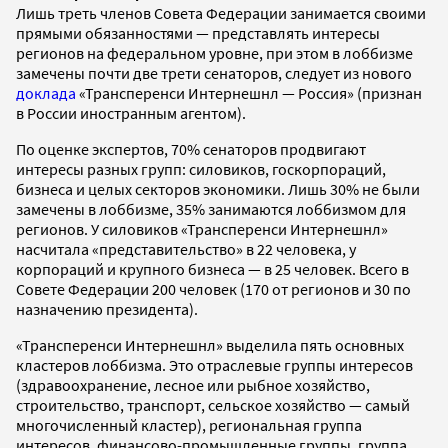
Лишь треть членов Совета Федерации занимается своими
прямыми обязанностями — представлять интересы
регионов на федеральном уровне, при этом в лоббизме
замечены почти две трети сенаторов, следует из нового
доклада
«Трансперенси Интернешнл — Россия» (признан
в России иностранным агентом).
По оценке экспертов, 70% сенаторов продвигают
интересы разных групп: силовиков, госкорпораций,
бизнеса и целых секторов экономики. Лишь 30% не были
замечены в лоббизме, 35% занимаются лоббизмом для
регионов. У силовиков «Трансперенси Интернешнл»
насчитала «представительство» в 22 человека, у
корпораций и крупного бизнеса — в 25 человек. Всего в
Совете Федерации 200 человек (170 от регионов и 30 по
назначению президента).
«Трансперенси Интернешнл» выделила пять основных
кластеров лоббизма. Это отраслевые группы интересов
(здравоохранение, лесное или рыбное хозяйство,
строительство, транспорт, сельское хозяйство — самый
многочисленный кластер), региональная группа
интересов, финансово-промышленные группы, группа