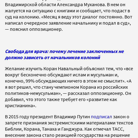
Владимирской области Александра Муханова. В нем он
жалуется на ситуацию с книгами и сообщает, что подаст в
суд на колонию. «Месяц я веду этот диалог постоянно. Вот
написал очередное заявление начальнику и подал в суд»,
— пояснил оппозиционер.
Свобода для врача: почему лечение заключенных не
должно зависеть от начальников колоний
Желание изучить Коран Навальный объяснил тем, что «все
вокруг бесконечно обсуждают ислам и мусульман и,
конечно, 99% обсуждающих ничего в этом не смыслит». «А
я вот решил, что стану чемпионом Корана из российских
политиков-немусульман», — рассказал оппозиционер. Он
добавил, что этого также требует его «развитие как
христианина».
В 2015 году президент Владимир Путин
подписал
закон о
запрете признания экстремистскими материалами текстов
Библии, Корана, Танаха и Ганджура. Как отмечал ТАСС,
внесение закона стало реакцией государства на решение